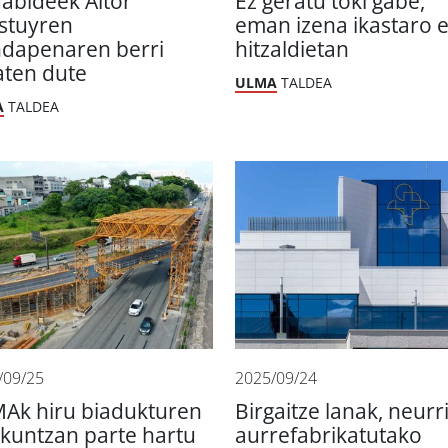
abideek Aitor
Ez geratu toki gabe,
stuyren
eman izena ikastaro e
ndapenaren berri
hitzaldietan
ten dute
ULMA
TALDEA
A
TALDEA
/09/25
2025/09/24
Ak hiru biadukturen
Birgaitze lanak, neurr
ikuntzan parte hartu
aurrefabrikatutako