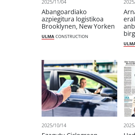
2025/11/04
2025
Abangoardiako
Arn
azpiegitura logistikoa
era
Brooklynen, New Yorken
anb
bir
ULMA
CONSTRUCTION
ULM
2025/10/14
2025