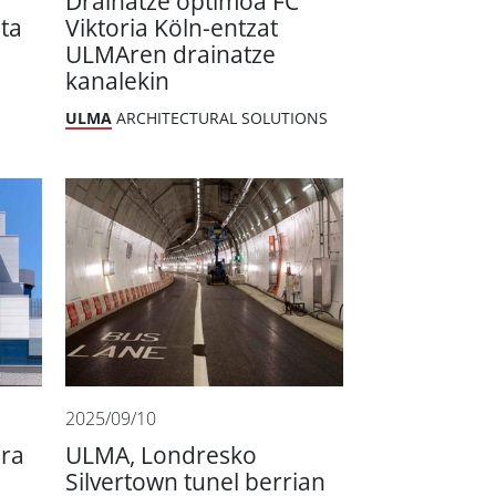
Drainatze optimoa FC
ta
Viktoria Köln-entzat
ULMAren drainatze
kanalekin
ULMA
ARCHITECTURAL SOLUTIONS
2025/09/10
ira
ULMA, Londresko
Silvertown tunel berrian