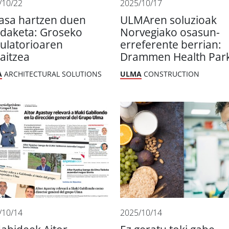
/10/22
2025/10/17
asa hartzen duen
ULMAren soluzioak
ldaketa: Groseko
Norvegiako osasun-
ulatorioaren
erreferente berrian:
gaitzea
Drammen Health Par
A
ARCHITECTURAL SOLUTIONS
ULMA
CONSTRUCTION
/10/14
2025/10/14