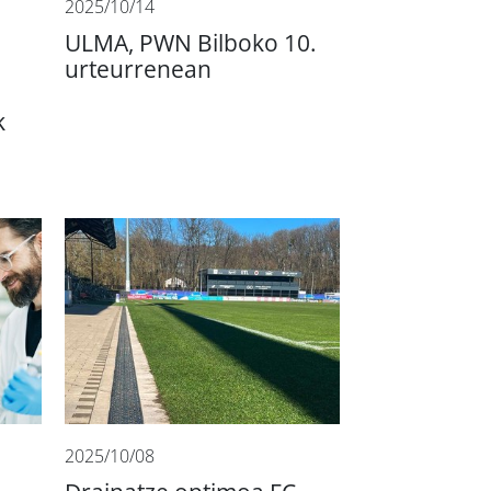
2025/10/14
ULMA, PWN Bilboko 10.
urteurrenean
k
2025/10/08