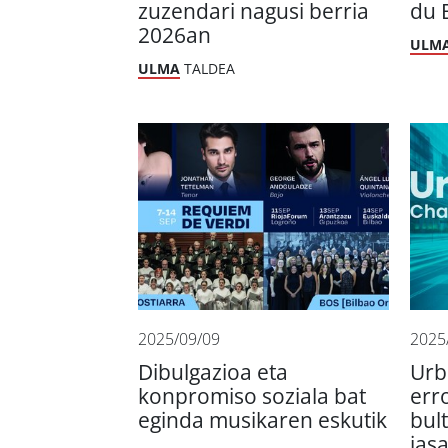
zuzendari nagusi berria
du 
2026an
ULM
ULMA
TALDEA
2025/09/09
2025
Dibulgazioa eta
Urb
konpromiso soziala bat
err
eginda musikaren eskutik
bul
jas