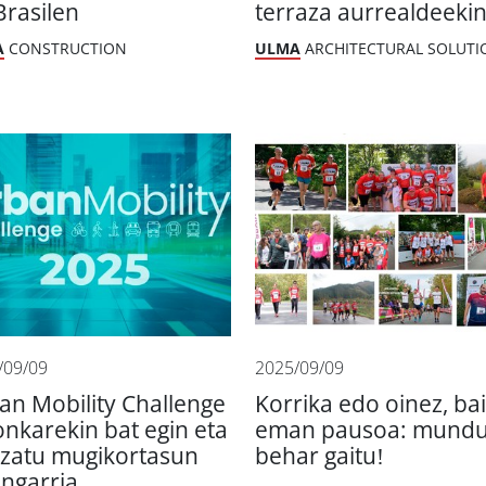
Brasilen
terraza aurrealdeeki
A
CONSTRUCTION
ULMA
ARCHITECTURAL SOLUTI
/09/09
2025/09/09
an Mobility Challenge
Korrika edo oinez, ba
onkarekin bat egin eta
eman pausoa: mund
tzatu mugikortasun
behar gaitu!
angarria