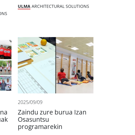
n
ULMA
ARCHITECTURAL SOLUTIONS
ONS
2025/09/09
ina
Zaindu zure burua Izan
uak
Osasuntsu
programarekin