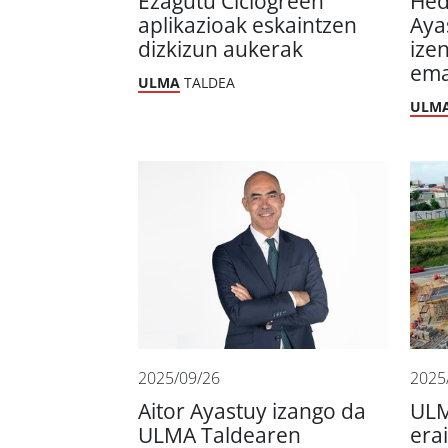
Ezagutu Ciclogreen
Hed
aplikazioak eskaintzen
Aya
dizkizun aukerak
ize
ema
ULMA
TALDEA
ULM
2025/09/26
2025
Aitor Ayastuy izango da
ULM
ULMA Taldearen
era