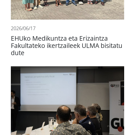
2026/06/17
EHUko Medikuntza eta Erizaintza
Fakultateko ikertzaileek ULMA bisitatu
dute