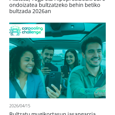
ondoizatea bultzatzeko behin betiko
bultzada 2026an
2026/04/15
Bultzatu mugikortasun jasangarria