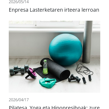
2026/05/14
Enpresa Lasterketaren irteera lerroan
2026/04/17
Pilatesa, Yoga eta Hipopresiboak: zure