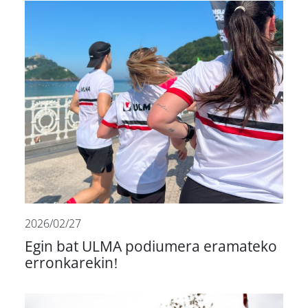
2026/02/27
Egin bat ULMA podiumera eramateko
erronkarekin!