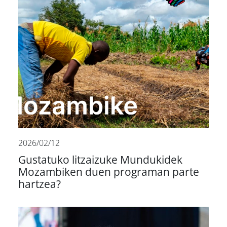
2026/02/12
Gustatuko litzaizuke Mundukidek
Mozambiken duen programan parte
hartzea?