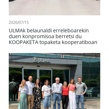
2026/07/15
ULMAk belaunaldi erreleboarekin
duen konpromisoa berretsi du
KOOPAKETA topaketa kooperatiboan