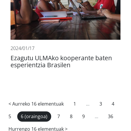
2024/01/17
Ezagutu ULMAko kooperante baten
esperientzia Brasilen
<
Aurreko 16 elementuak
1
...
3
4
5
6
(oraingoa)
7
8
9
...
36
Hurrengo 16 elementuak
>