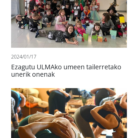
2024/01/17
Ezagutu ULMAko umeen tailerretako
unerik onenak