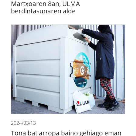
Martxoaren 8an, ULMA
berdintasunaren alde
2024/03/13
Tona bat arropa baino gehiago eman