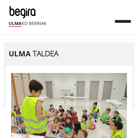
ULMA
KO BERRIAK
ULMA
TALDEA