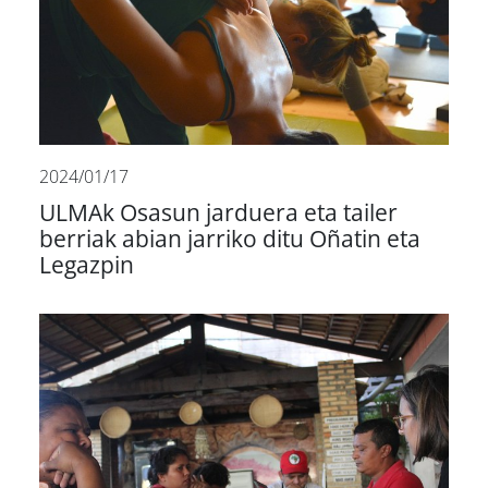
2024/01/17
ULMAk Osasun jarduera eta tailer
berriak abian jarriko ditu Oñatin eta
Legazpin