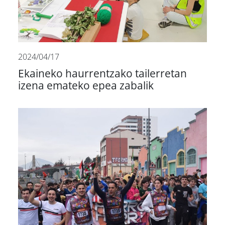
2024/04/17
Ekaineko haurrentzako tailerretan
izena emateko epea zabalik