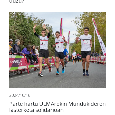
duzu?
2024/10/16
Parte hartu ULMArekin Mundukideren
lasterketa solidarioan