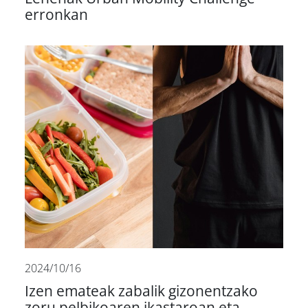
erronkan
2024/10/16
Izen emateak zabalik gizonentzako
zoru pelbikoaren ikastaroan eta