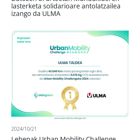
lasterketa solidarioare antolatzailea
izango da ULMA
2024/10/21
Lehenak Urban Mobility Challenge