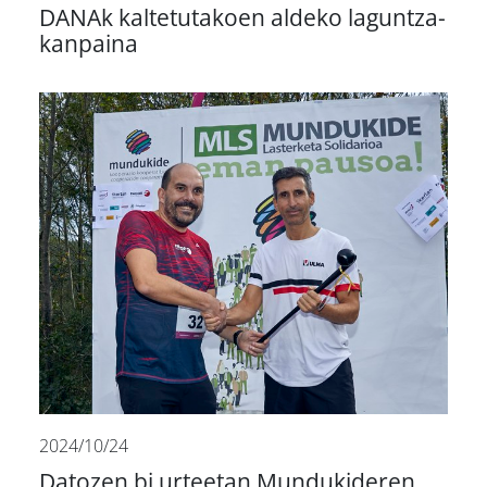
DANAk kaltetutakoen aldeko laguntza-
kanpaina
2024/10/24
Datozen bi urteetan Mundukideren