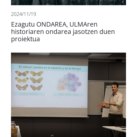
2024/11/19
Ezagutu ONDAREA, ULMAren
historiaren ondarea jasotzen duen
proiektua