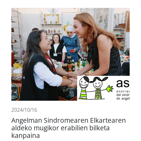
2024/10/16
Angelman Sindromearen Elkartearen
aldeko mugikor erabilien bilketa
kanpaina