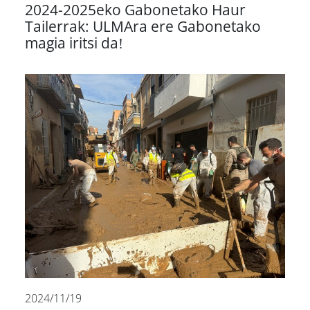
2024-2025eko Gabonetako Haur
Tailerrak: ULMAra ere Gabonetako
magia iritsi da!
2024/11/19