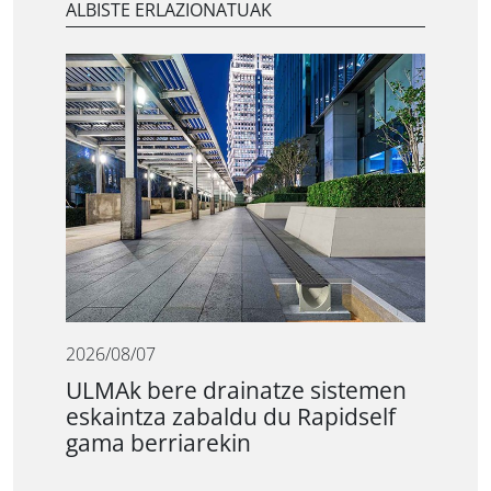
ALBISTE ERLAZIONATUAK
2026/08/07
ULMAk bere drainatze sistemen
eskaintza zabaldu du Rapidself
gama berriarekin