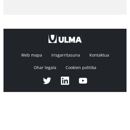
Web mapa
Irisgarritasuna
Kontaktua
Ohar legala
Cookien politika