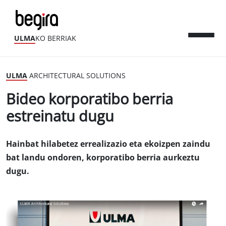
ULMA
KO BERRIAK
ULMA
ARCHITECTURAL SOLUTIONS
Bideo korporatibo berria
estreinatu dugu
Hainbat hilabetez errealizazio eta ekoizpen zaindu
bat landu ondoren, korporatibo berria aurkeztu
dugu.