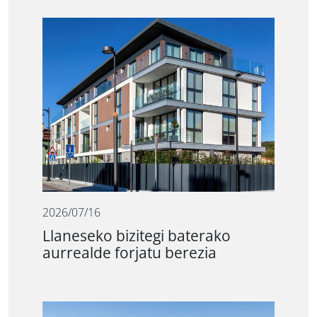
2026/07/16
Llaneseko bizitegi baterako
aurrealde forjatu berezia