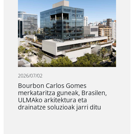
2026/07/02
Bourbon Carlos Gomes
merkataritza guneak, Brasilen,
ULMAko arkitektura eta
drainatze soluzioak jarri ditu