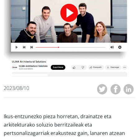
2023/08/10
Ikus-entzunezko pieza horretan, drainatze eta
arkitekturako soluzio berritzaileak eta
pertsonalizagarriak erakusteaz gain, lanaren atzean