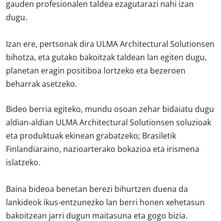
gauden profesionalen taldea ezagutarazi nahi izan
dugu.
Izan ere, pertsonak dira ULMA Architectural Solutionsen
bihotza, eta gutako bakoitzak taldean lan egiten dugu,
planetan eragin positiboa lortzeko eta bezeroen
beharrak asetzeko.
Bideo berria egiteko, mundu osoan zehar bidaiatu dugu
aldian-aldian ULMA Architectural Solutionsen soluzioak
eta produktuak ekinean grabatzeko; Brasiletik
Finlandiaraino, nazioarterako bokazioa eta irismena
islatzeko.
Baina bideoa benetan berezi bihurtzen duena da
lankideok ikus-entzunezko lan berri honen xehetasun
bakoitzean jarri dugun maitasuna eta gogo bizia.