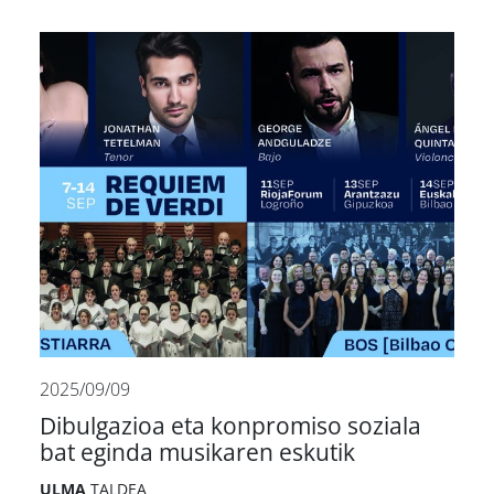
2025/09/09
Dibulgazioa eta konpromiso soziala
bat eginda musikaren eskutik
ULMA
TALDEA