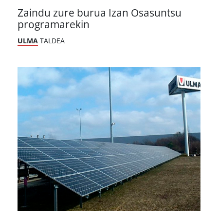
Zaindu zure burua Izan Osasuntsu
programarekin
ULMA
TALDEA