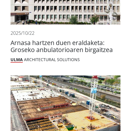
2025/10/22
Arnasa hartzen duen eraldaketa:
Groseko anbulatorioaren birgaitzea
ULMA
ARCHITECTURAL SOLUTIONS