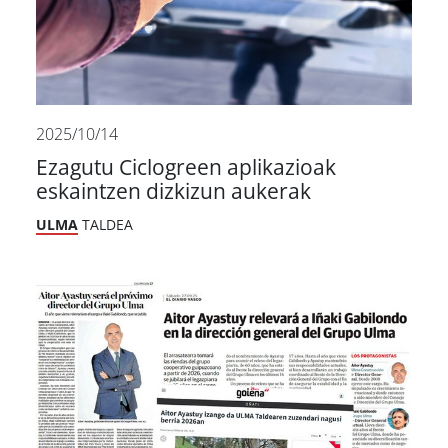
2025/10/14
Ezagutu Ciclogreen aplikazioak
eskaintzen dizkizun aukerak
ULMA
TALDEA