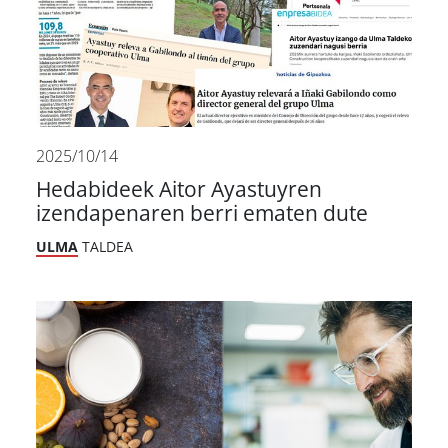
2025/10/14
Hedabideek Aitor Ayastuyren
izendapenaren berri ematen dute
ULMA
TALDEA