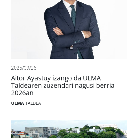
2025/09/26
Aitor Ayastuy izango da ULMA
Taldearen zuzendari nagusi berria
2026an
ULMA
TALDEA