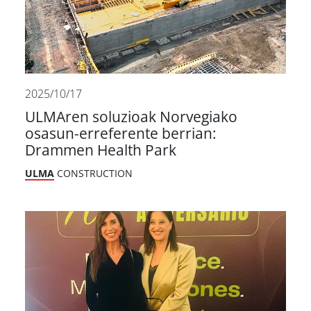
2025/10/17
ULMAren soluzioak Norvegiako
osasun-erreferente berrian:
Drammen Health Park
ULMA
CONSTRUCTION