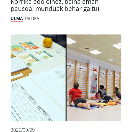
Korrika edo oinez, baina eman
pausoa: munduak behar gaitu!
ULMA
TALDEA
2025/09/09