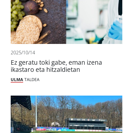
2025/10/14
Ez geratu toki gabe, eman izena
ikastaro eta hitzaldietan
ULMA
TALDEA