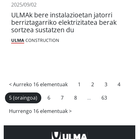
2025/09/02
ULMAk bere instalazioetan jatorri
berriztagarriko elektrizitatea berak
sortzea sustatzen du
ULMA
CONSTRUCTION
<
Aurreko 16 elementuak
1
2
3
4
5
(oraingoa)
6
7
8
...
63
Hurrengo 16 elementuak
>