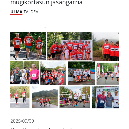
mugikortasun jasangarria
ULMA
TALDEA
2025/09/09