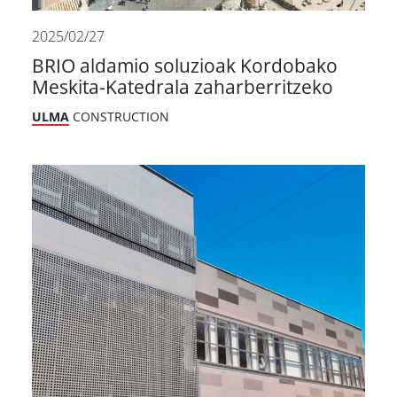
2025/02/27
BRIO aldamio soluzioak Kordobako
Meskita-Katedrala zaharberritzeko
ULMA
CONSTRUCTION