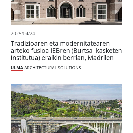
2025/04/24
Tradizioaren eta modernitatearen
arteko fusioa IEBren (Burtsa Ikasketen
Institutua) eraikin berrian, Madrilen
ULMA
ARCHITECTURAL SOLUTIONS