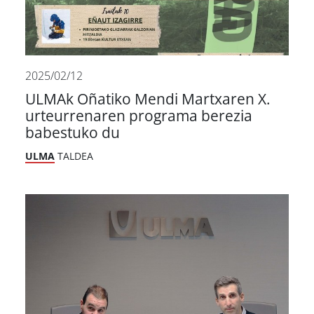
2025/02/12
ULMAk Oñatiko Mendi Martxaren X.
urteurrenaren programa berezia
babestuko du
ULMA
TALDEA