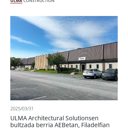
ULMA
CONSTRUCTION
2025/03/31
ULMA Architectural Solutionsen
bultzada berria AEBetan, Filadelfian