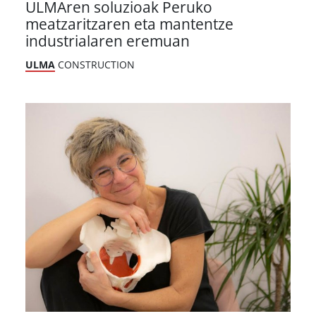
ULMAren soluzioak Peruko
meatzaritzaren eta mantentze
industrialaren eremuan
ULMA
CONSTRUCTION