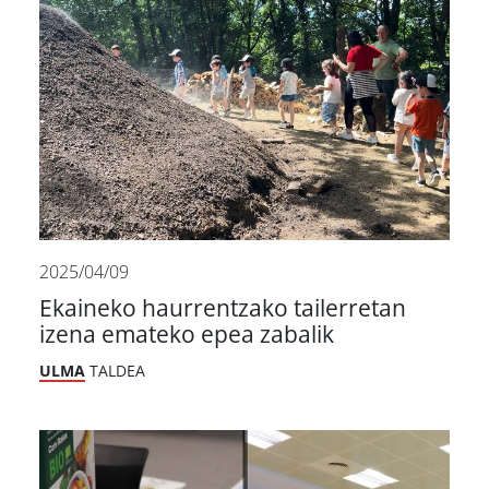
2025/04/09
Ekaineko haurrentzako tailerretan
izena emateko epea zabalik
ULMA
TALDEA