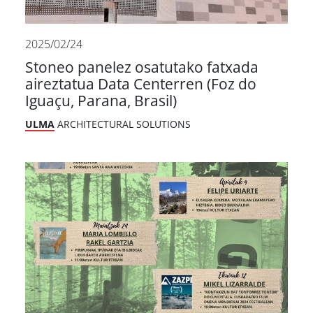
2025/02/24
Stoneo panelez osatutako fatxada
aireztatua Data Centerren (Foz do
Iguaçu, Parana, Brasil)
ULMA
ARCHITECTURAL SOLUTIONS