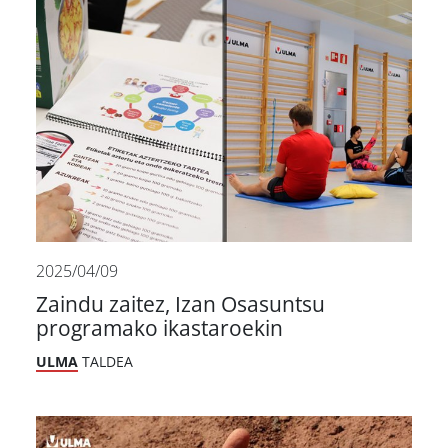
2025/04/09
Zaindu zaitez, Izan Osasuntsu
programako ikastaroekin
ULMA
TALDEA