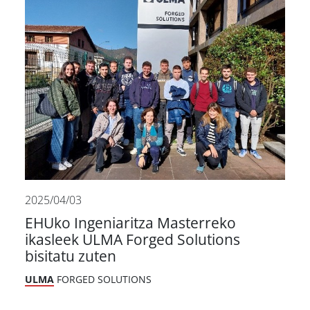
2025/04/03
EHUko Ingeniaritza Masterreko
ikasleek ULMA Forged Solutions
bisitatu zuten
ULMA
FORGED SOLUTIONS