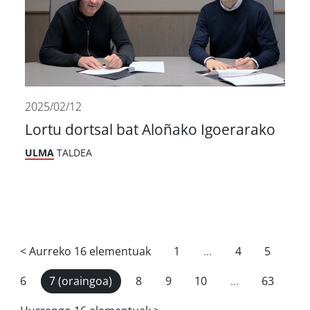
2025/02/12
Lortu dortsal bat Aloñako Igoerarako
ULMA
TALDEA
<
Aurreko 16 elementuak
1
...
4
5
6
7
(oraingoa)
8
9
10
...
63