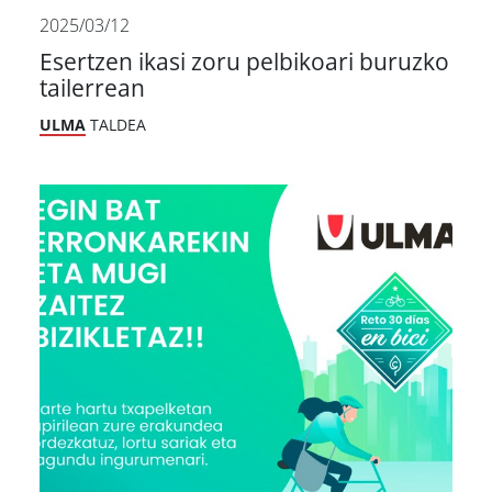
2025/03/12
Esertzen ikasi zoru pelbikoari buruzko
tailerrean
ULMA
TALDEA