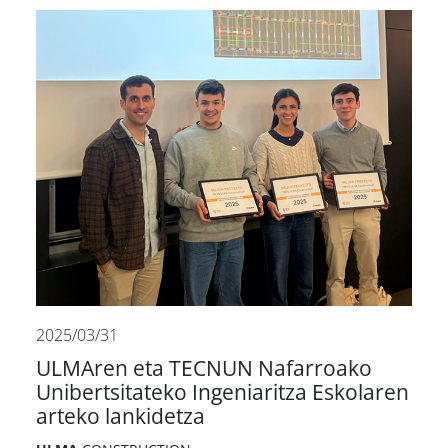
2025/03/31
ULMAren eta TECNUN Nafarroako
Unibertsitateko Ingeniaritza Eskolaren
arteko lankidetza