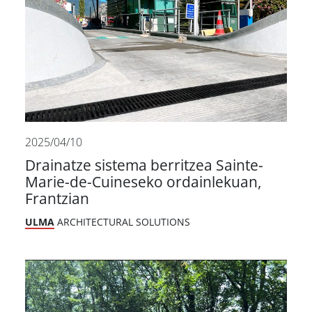
2025/04/10
Drainatze sistema berritzea Sainte-
Marie-de-Cuineseko ordainlekuan,
Frantzian
ULMA
ARCHITECTURAL SOLUTIONS