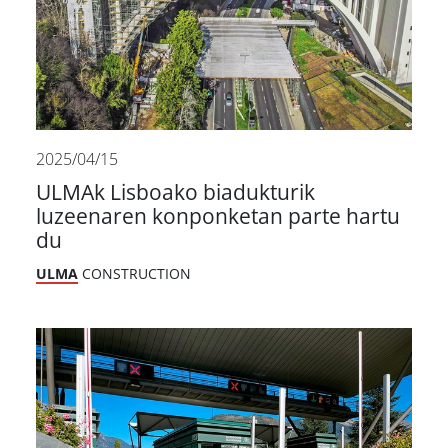
2025/04/15
ULMAk Lisboako biadukturik
luzeenaren konponketan parte hartu
du
ULMA
CONSTRUCTION