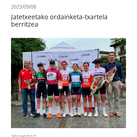
2023/09/08
Jatetxeetako ordainketa-txartela
berritzea