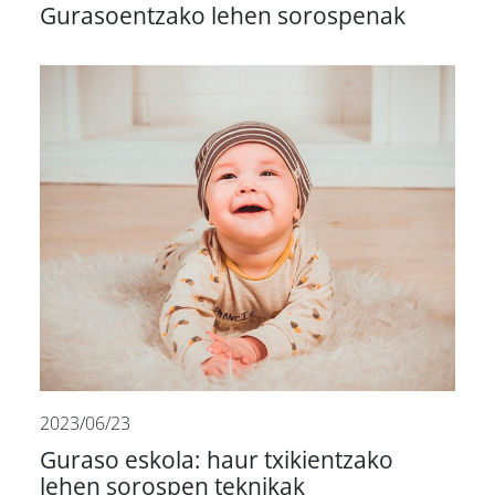
Gurasoentzako lehen sorospenak
2023/06/23
Guraso eskola: haur txikientzako
lehen sorospen teknikak