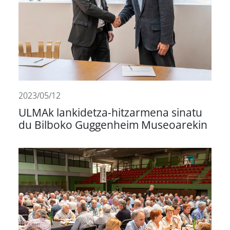
2023/05/12
ULMAk lankidetza-hitzarmena sinatu
du Bilboko Guggenheim Museoarekin