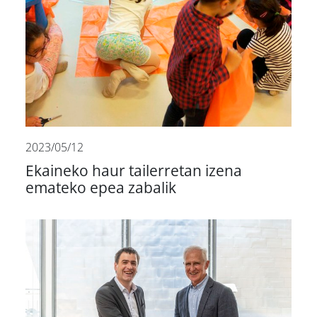
2023/05/12
Ekaineko haur tailerretan izena
emateko epea zabalik