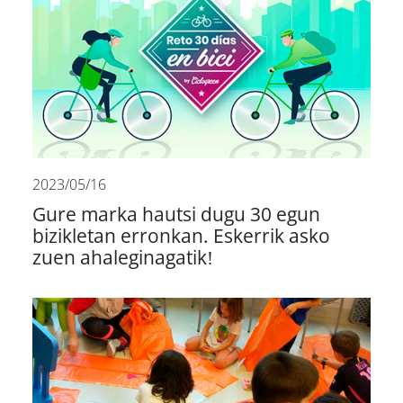
2023/05/16
Gure marka hautsi dugu 30 egun
bizikletan erronkan. Eskerrik asko
zuen ahaleginagatik!