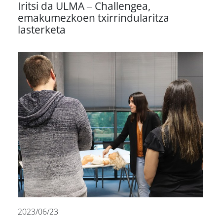
Iritsi da ULMA – Challengea,
emakumezkoen txirrindularitza
lasterketa
2023/06/23