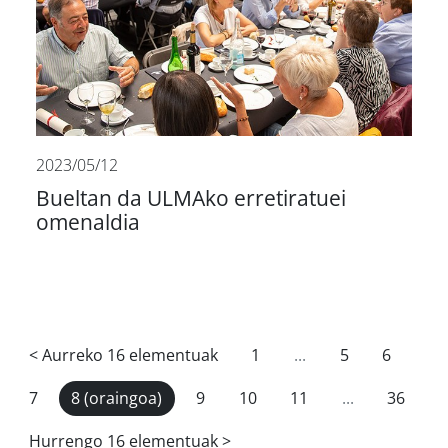
2023/05/12
Bueltan da ULMAko erretiratuei
omenaldia
<
Aurreko 16 elementuak
1
...
5
6
7
8
(oraingoa)
9
10
11
...
36
Hurrengo 16 elementuak
>