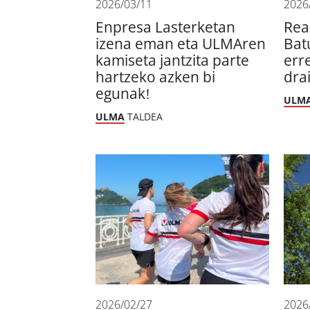
2026/03/11
2026
Enpresa Lasterketan
Rea
izena eman eta ULMAren
Bat
kamiseta jantzita parte
err
hartzeko azken bi
dra
egunak!
ULM
ULMA
TALDEA
2026/02/27
2026