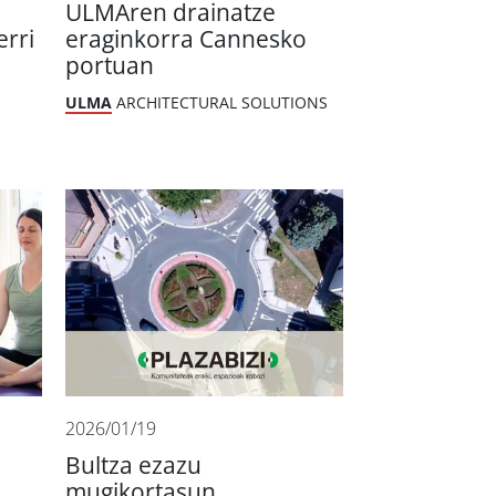
ULMAren drainatze
erri
eraginkorra Cannesko
portuan
ULMA
ARCHITECTURAL SOLUTIONS
2026/01/19
Bultza ezazu
mugikortasun