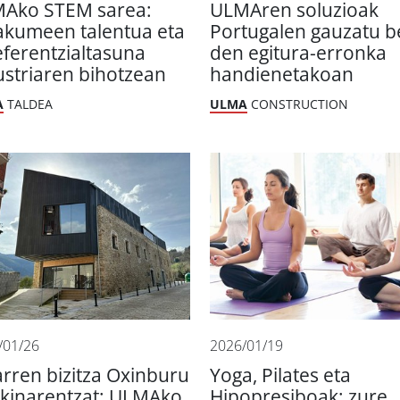
Ako STEM sarea:
ULMAren soluzioak
kumeen talentua eta
Portugalen gauzatu b
eferentzialtasuna
den egitura-erronka
ustriaren bihotzean
handienetakoan
A
TALDEA
ULMA
CONSTRUCTION
/01/26
2026/01/19
arren bizitza Oxinburu
Yoga, Pilates eta
ikinarentzat: ULMAko
Hipopresiboak: zure