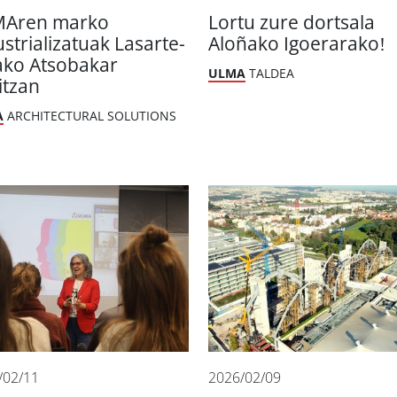
Aren marko
Lortu zure dortsala
ustrializatuak Lasarte-
Aloñako Igoerarako!
ako Atsobakar
ULMA
TALDEA
itzan
A
ARCHITECTURAL SOLUTIONS
/02/11
2026/02/09