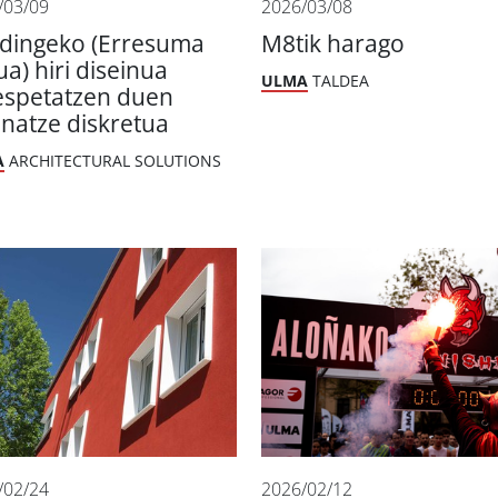
/03/09
2026/03/08
dingeko (Erresuma
M8tik harago
ua) hiri diseinua
ULMA
TALDEA
espetatzen duen
inatze diskretua
A
ARCHITECTURAL SOLUTIONS
/02/24
2026/02/12