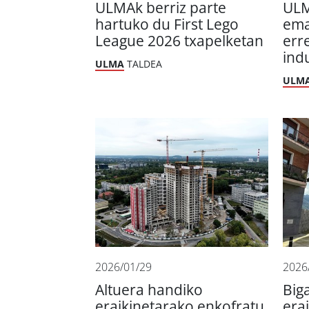
ULMAk berriz parte
ULM
hartuko du First Lego
ema
League 2026 txapelketan
err
ind
ULMA
TALDEA
ULM
2026/01/29
2026
Altuera handiko
Big
eraikinetarako enkofratu
era