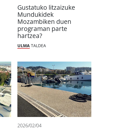
Gustatuko litzaizuke
Mundukidek
Mozambiken duen
programan parte
hartzea?
ULMA
TALDEA
2026/02/04