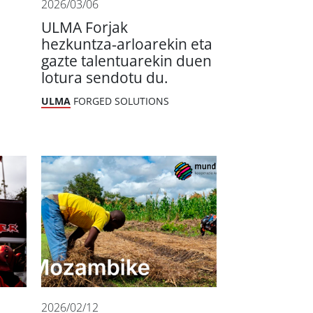
2026/03/06
ULMA Forjak
hezkuntza‑arloarekin eta
gazte talentuarekin duen
lotura sendotu du.
ULMA
FORGED SOLUTIONS
2026/02/12