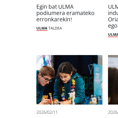
Egin bat ULMA
ULM
podiumera eramateko
ind
erronkarekin!
Ori
ego
ULMA
TALDEA
ULM
2026/02/11
2026