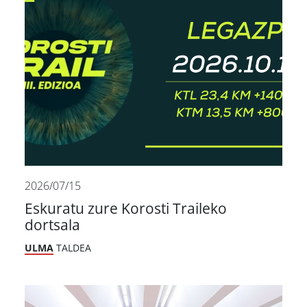
2026/07/15
Eskuratu zure Korosti Traileko
dortsala
ULMA
TALDEA