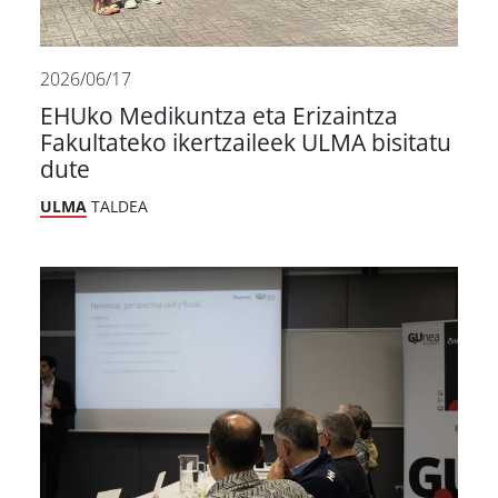
2026/06/17
EHUko Medikuntza eta Erizaintza
Fakultateko ikertzaileek ULMA bisitatu
dute
ULMA
TALDEA