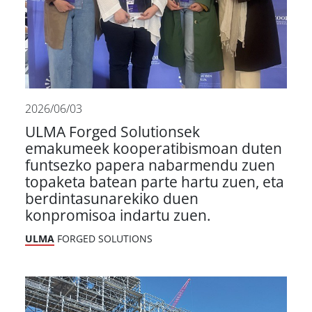
2026/06/03
ULMA Forged Solutionsek
emakumeek kooperatibismoan duten
funtsezko papera nabarmendu zuen
topaketa batean parte hartu zuen, eta
berdintasunarekiko duen
konpromisoa indartu zuen.
ULMA
FORGED SOLUTIONS