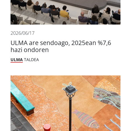
2026/06/17
ULMA are sendoago, 2025ean %7,6
hazi ondoren
ULMA
TALDEA