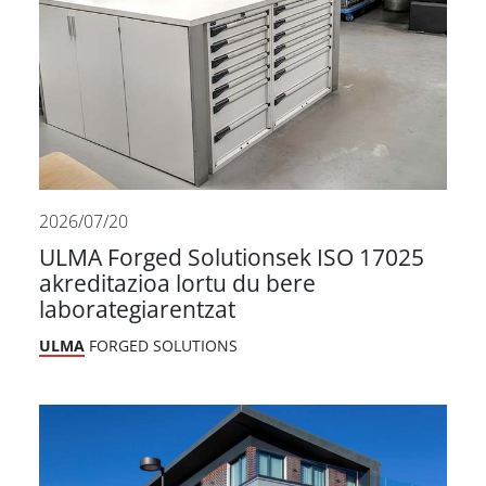
2026/07/20
ULMA Forged Solutionsek ISO 17025
akreditazioa lortu du bere
laborategiarentzat
ULMA
FORGED SOLUTIONS