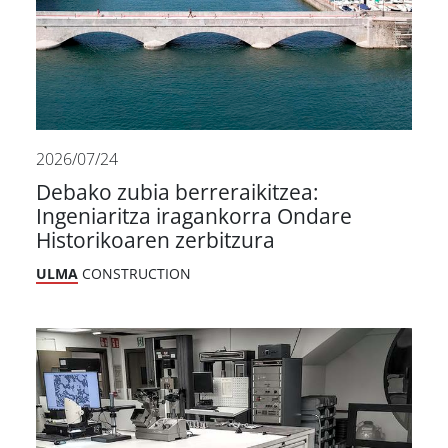
2026/07/24
Debako zubia berreraikitzea:
Ingeniaritza iragankorra Ondare
Historikoaren zerbitzura
ULMA
CONSTRUCTION