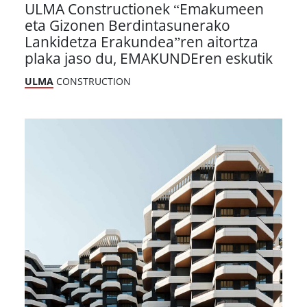
ULMA Constructionek “Emakumeen
eta Gizonen Berdintasunerako
Lankidetza Erakundea”ren aitortza
plaka jaso du, EMAKUNDEren eskutik
ULMA
CONSTRUCTION