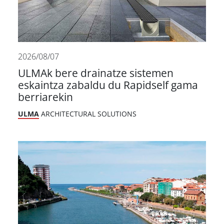
2026/08/07
ULMAk bere drainatze sistemen
eskaintza zabaldu du Rapidself gama
berriarekin
ULMA
ARCHITECTURAL SOLUTIONS