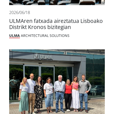
2026/06/18
ULMAren fatxada aireztatua Lisboako
Distrikt Kronos bizitegian
ULMA
ARCHITECTURAL SOLUTIONS