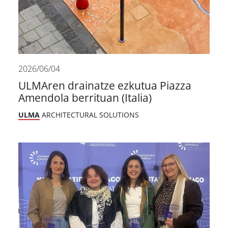
2026/06/04
ULMAren drainatze ezkutua Piazza
Amendola berrituan (Italia)
ULMA
ARCHITECTURAL SOLUTIONS