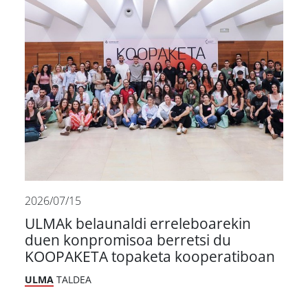
2026/07/15
ULMAk belaunaldi erreleboarekin
duen konpromisoa berretsi du
KOOPAKETA topaketa kooperatiboan
ULMA
TALDEA