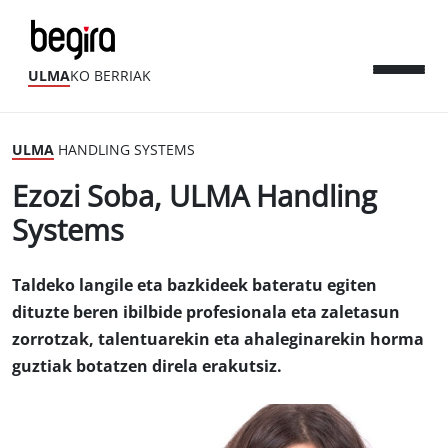
ULMA
KO BERRIAK
ULMA
HANDLING SYSTEMS
Ezozi Soba, ULMA Handling
Systems
Taldeko langile eta bazkideek bateratu egiten
dituzte beren ibilbide profesionala eta zaletasun
zorrotzak, talentuarekin eta ahaleginarekin horma
guztiak botatzen direla erakutsiz.