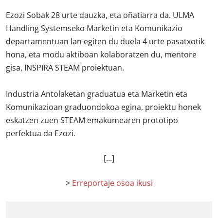
Ezozi Sobak 28 urte dauzka, eta oñatiarra da. ULMA
Handling Systemseko Marketin eta Komunikazio
departamentuan lan egiten du duela 4 urte pasatxotik
hona, eta modu aktiboan kolaboratzen du, mentore
gisa, INSPIRA STEAM proiektuan.
Industria Antolaketan graduatua eta Marketin eta
Komunikazioan graduondokoa egina, proiektu honek
eskatzen zuen STEAM emakumearen prototipo
perfektua da Ezozi.
[...]
>
Erreportaje osoa ikusi