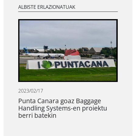
ALBISTE ERLAZIONATUAK
2023/02/17
Punta Canara goaz Baggage
Handling Systems-en proiektu
berri batekin