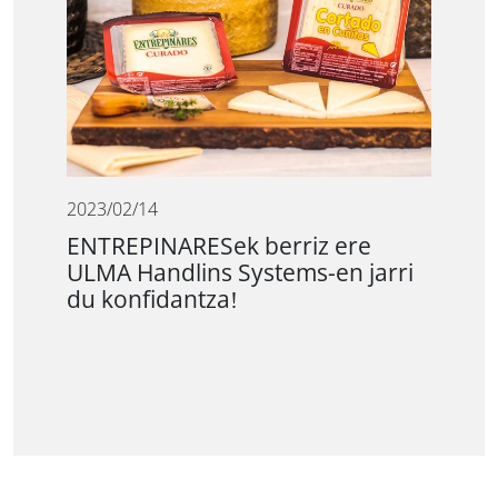
2023/02/14
ENTREPINARESek berriz ere
ULMA Handlins Systems-en jarri
du konfidantza!