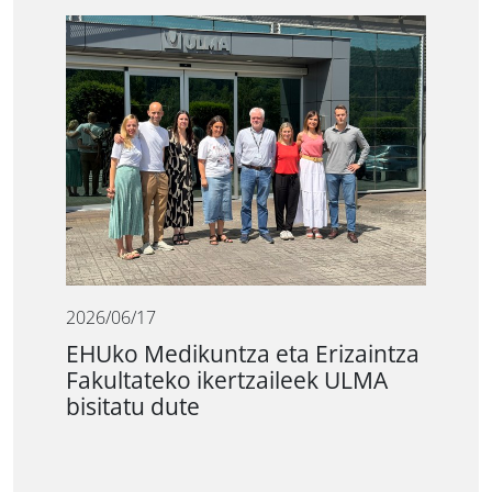
2026/06/17
EHUko Medikuntza eta Erizaintza
Fakultateko ikertzaileek ULMA
bisitatu dute