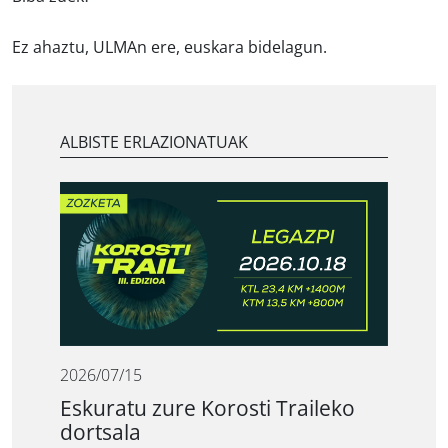
Ez ahaztu, ULMAn ere, euskara bidelagun.
ALBISTE ERLAZIONATUAK
2026/07/15
Eskuratu zure Korosti Traileko
dortsala