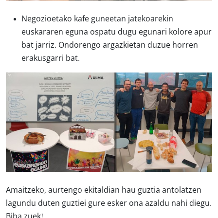
Negozioetako kafe guneetan jatekoarekin
euskararen eguna ospatu dugu egunari kolore apur
bat jarriz. Ondorengo argazkietan duzue horren
erakusgarri bat.
Amaitzeko, aurtengo ekitaldian hau guztia antolatzen
lagundu duten guztiei gure esker ona azaldu nahi diegu.
Biba zuek!