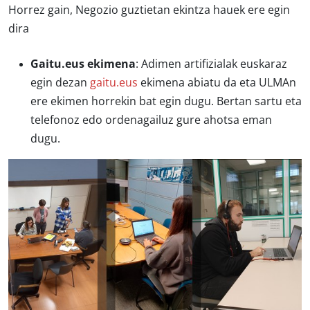
Horrez gain, Negozio guztietan ekintza hauek ere egin
dira
Gaitu.eus ekimena
: Adimen artifizialak euskaraz
egin dezan
gaitu.eus
ekimena abiatu da eta ULMAn
ere ekimen horrekin bat egin dugu. Bertan sartu eta
telefonoz edo ordenagailuz gure ahotsa eman
dugu.