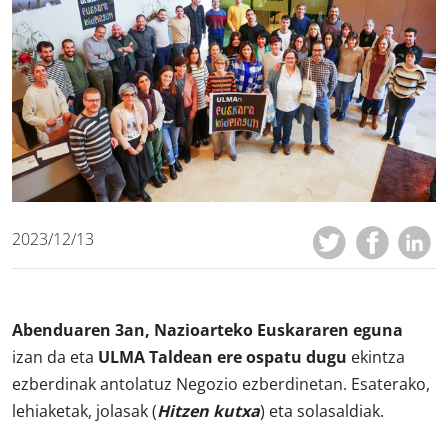
2023/12/13
Abenduaren 3an, Nazioarteko Euskararen eguna
izan da eta
ULMA Taldean ere ospatu dugu
ekintza
ezberdinak antolatuz Negozio ezberdinetan. Esaterako,
lehiaketak, jolasak (
Hitzen kutxa
) eta solasaldiak.