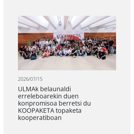
2026/07/15
ULMAk belaunaldi
erreleboarekin duen
konpromisoa berretsi du
KOOPAKETA topaketa
kooperatiboan