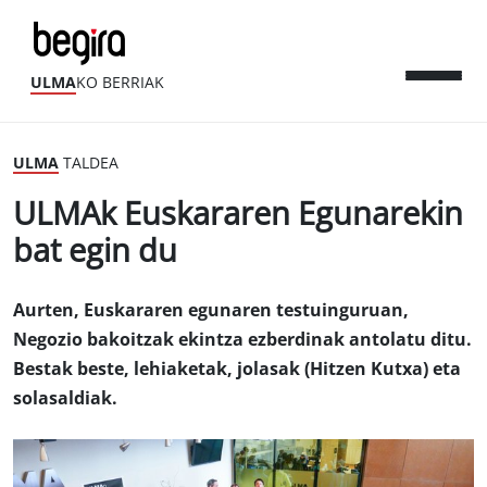
ULMA
KO BERRIAK
ULMA
TALDEA
ULMAk Euskararen Egunarekin
bat egin du
Aurten, Euskararen egunaren testuinguruan,
Negozio bakoitzak ekintza ezberdinak antolatu ditu.
Bestak beste, lehiaketak, jolasak (Hitzen Kutxa) eta
solasaldiak.