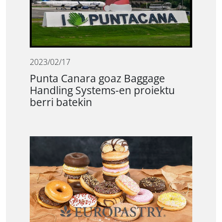
2023/02/17
Punta Canara goaz Baggage
Handling Systems-en proiektu
berri batekin