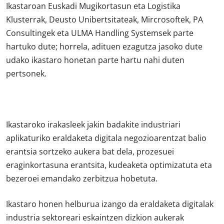
Ikastaroan Euskadi Mugikortasun eta Logistika
Klusterrak, Deusto Unibertsitateak, Mircrosoftek, PA
Consultingek eta ULMA Handling Systemsek parte
hartuko dute; horrela, adituen ezagutza jasoko dute
udako ikastaro honetan parte hartu nahi duten
pertsonek.
Ikastaroko irakasleek jakin badakite industriari
aplikaturiko eraldaketa digitala negozioarentzat balio
erantsia sortzeko aukera bat dela, prozesuei
eraginkortasuna erantsita, kudeaketa optimizatuta eta
bezeroei emandako zerbitzua hobetuta.
Ikastaro honen helburua izango da eraldaketa digitalak
industria sektoreari eskaintzen dizkion aukerak