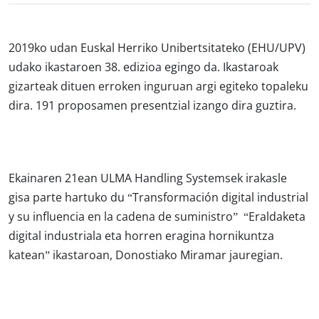
2019ko udan Euskal Herriko Unibertsitateko (EHU/UPV)
udako ikastaroen 38. edizioa egingo da. Ikastaroak
gizarteak dituen erroken inguruan argi egiteko topaleku
dira. 191 proposamen presentzial izango dira guztira.
Ekainaren 21ean ULMA Handling Systemsek irakasle
gisa parte hartuko du “Transformación digital industrial
y su influencia en la cadena de suministro” “Eraldaketa
digital industriala eta horren eragina hornikuntza
katean” ikastaroan, Donostiako Miramar jauregian.