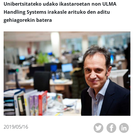
Unibertsitateko udako ikastaroetan non ULMA
Handling Systems irakasle arituko den aditu
gehiagorekin batera
2019/05/16