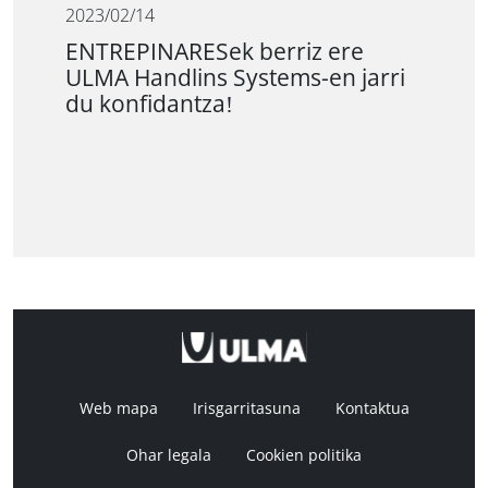
2023/02/14
ENTREPINARESek berriz ere
ULMA Handlins Systems-en jarri
du konfidantza!
Web mapa
Irisgarritasuna
Kontaktua
Ohar legala
Cookien politika