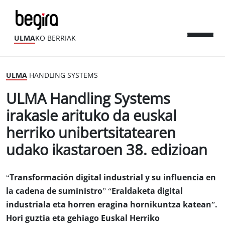
ULMA
KO BERRIAK
ULMA
HANDLING SYSTEMS
ULMA Handling Systems
irakasle arituko da euskal
herriko unibertsitatearen
udako ikastaroen 38. edizioan
“Transformación digital industrial y su influencia en
la cadena de suministro” “Eraldaketa digital
industriala eta horren eragina hornikuntza katean”.
Hori guztia eta gehiago Euskal Herriko