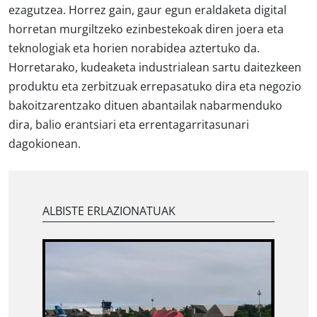
ezagutzea. Horrez gain, gaur egun eraldaketa digital
horretan murgiltzeko ezinbestekoak diren joera eta
teknologiak eta horien norabidea aztertuko da.
Horretarako, kudeaketa industrialean sartu daitezkeen
produktu eta zerbitzuak errepasatuko dira eta negozio
bakoitzarentzako dituen abantailak nabarmenduko
dira, balio erantsiari eta errentagarritasunari
dagokionean.
ALBISTE ERLAZIONATUAK