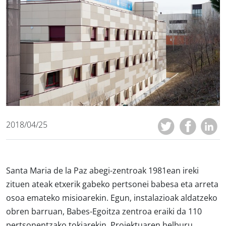
2018/04/25
Santa Maria de la Paz abegi-zentroak 1981ean ireki
zituen ateak etxerik gabeko pertsonei babesa eta arreta
osoa emateko misioarekin. Egun, instalazioak aldatzeko
obren barruan, Babes-Egoitza zentroa eraiki da 110
pertsonentzako tokiarekin. Proiektuaren helburu