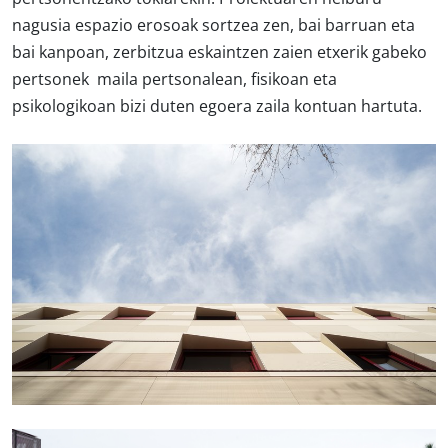
nagusia espazio erosoak sortzea zen, bai barruan eta
bai kanpoan, zerbitzua eskaintzen zaien etxerik gabeko
pertsonek maila pertsonalean, fisikoan eta
psikologikoan bizi duten egoera zaila kontuan hartuta.