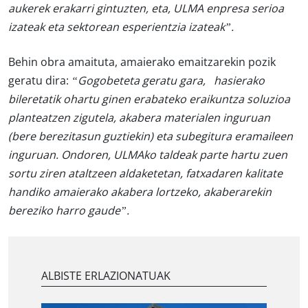
aukerek erakarri gintuzten, eta, ULMA enpresa serioa
izateak eta sektorean esperientzia izateak”
.
Behin obra amaituta, amaierako emaitzarekin pozik
geratu dira:
“Gogobeteta geratu gara, hasierako
bileretatik ohartu ginen
erabateko eraikuntza soluzioa
planteatzen zigutela, akabera materialen inguruan
(bere berezitasun guztiekin) eta subegitura eramaileen
inguruan
. Ondoren, ULMAko taldeak parte hartu zuen
sortu ziren ataltzeen aldaketetan,
fatxadaren kalitate
handiko amaierako akabera
lortzeko, akaberarekin
bereziko harro gaude”.
ALBISTE ERLAZIONATUAK