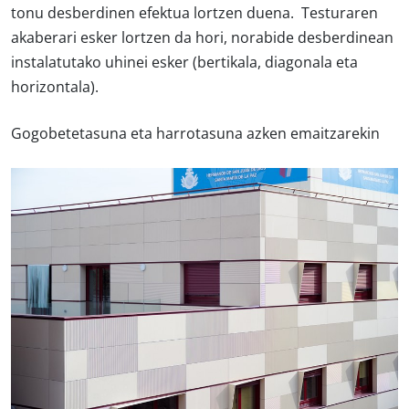
tonu desberdinen efektua lortzen duena. Testuraren
akaberari esker lortzen da hori, norabide desberdinean
instalatutako uhinei esker (bertikala, diagonala eta
horizontala).
Gogobetetasuna eta harrotasuna azken emaitzarekin