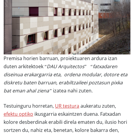
Premisa horien barruan, proiektuaren ardura izan
duten arkitektoek “
DAU Arquitectos
”
“fatxadaren
diseinua erakargarria eta, ordena modular, dotore eta
diskretu baten barruan, erabiltzaileei poztasun pixka
bat eman ahal ziena”
izatea nahi zuten.
Testuinguru horretan,
UR testura
aukeratu zuten,
efektu optiko
ikusgarria eskaintzen duena. Fatxadan
kolore desberdinak erabili direla ematen du, ilusio hori
sortzen du, nahiz eta, benetan, kolore bakarra den,