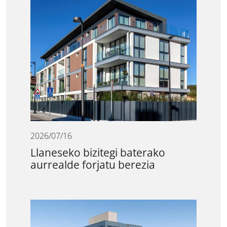
2026/07/16
Llaneseko bizitegi baterako
aurrealde forjatu berezia