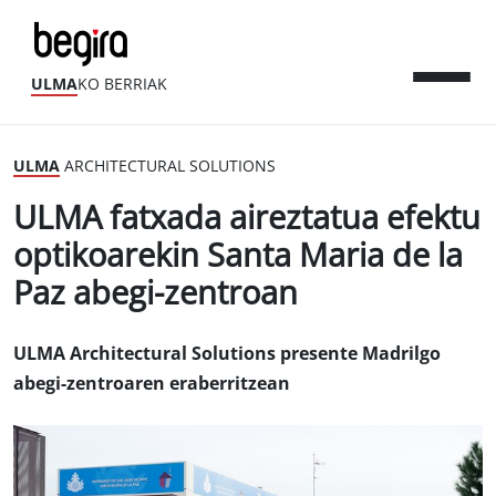
ULMA
KO BERRIAK
ULMA
ARCHITECTURAL SOLUTIONS
ULMA fatxada aireztatua efektu
optikoarekin Santa Maria de la
Paz abegi-zentroan
ULMA Architectural Solutions presente Madrilgo
abegi-zentroaren eraberritzean