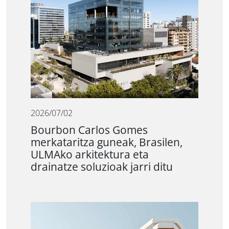
2026/07/02
Bourbon Carlos Gomes
merkataritza guneak, Brasilen,
ULMAko arkitektura eta
drainatze soluzioak jarri ditu