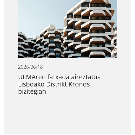
2026/06/18
ULMAren fatxada aireztatua
Lisboako Distrikt Kronos
bizitegian