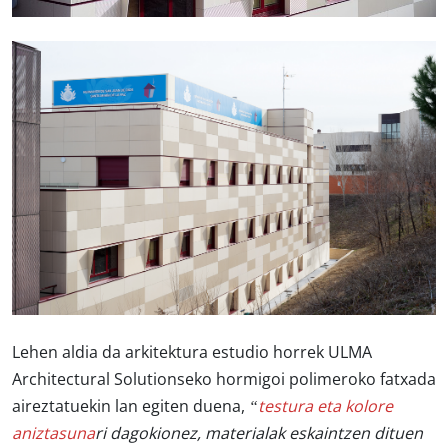
Lehen aldia da arkitektura estudio horrek ULMA
Architectural Solutionseko hormigoi polimeroko fatxada
aireztatuekin lan egiten duena,
“
testura eta kolore
aniztasuna
ri dagokionez, materialak eskaintzen dituen