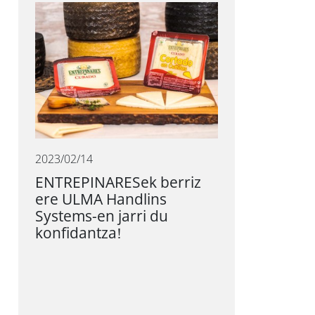
2023/02/14
ENTREPINARESek berriz
ere ULMA Handlins
Systems-en jarri du
konfidantza!