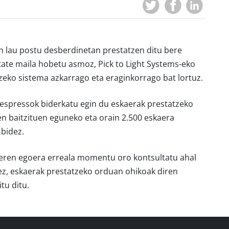
n lau postu desberdinetan prestatzen ditu bere
ate maila hobetu asmoz, Pick to Light Systems-eko
tzeko sistema azkarrago eta eraginkorrago bat lortuz.
 Nespressok biderkatu egin du eskaerak prestatzeko
n baitzituen eguneko eta orain 2.500 eskaera
bidez.
eren egoera erreala momentu oro kontsultatu ahal
z, eskaerak prestatzeko orduan ohikoak diren
tu ditu.