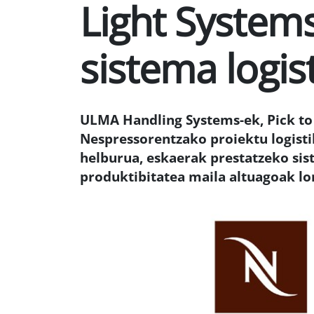
Light System
sistema logis
ULMA Handling Systems-ek, Pick to 
Nespressorentzako proiektu logisti
helburua, eskaerak prestatzeko sis
produktibitatea maila altuagoak lo