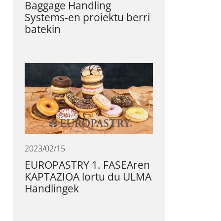
Baggage Handling
Systems-en proiektu berri
batekin
2023/02/15
EUROPASTRY 1. FASEAren
KAPTAZIOA lortu du ULMA
Handlingek