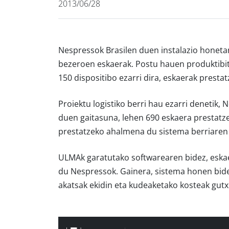
2013/06/28
Nespressok Brasilen duen instalazio honeta
bezeroen eskaerak. Postu hauen produktibit
150 dispositibo ezarri dira, eskaerak presta
Proiektu logistiko berri hau ezarri denetik,
duen gaitasuna, lehen 690 eskaera prestatze
prestatzeko ahalmena du sistema berriaren 
ULMAk garatutako softwarearen bidez, eska
du Nespressok. Gainera, sistema honen bide
akatsak ekidin eta kudeaketako kosteak gutxi