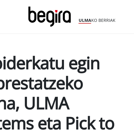
ULMA
KO BERRIAK
iderkatu egin
prestatzeko
una, ULMA
ems eta Pick to