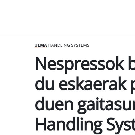
ULMA
HANDLING SYSTEMS
Nespressok b
du eskaerak 
duen gaitas
Handling Syst