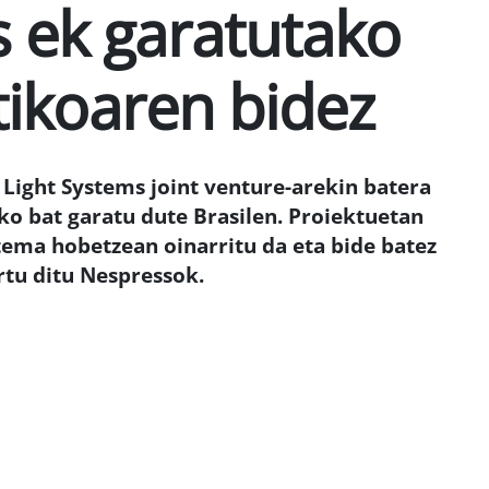
s ek garatutako
tikoaren bidez
Light Systems joint venture-arekin batera
ko bat garatu dute Brasilen. Proiektuetan
tema hobetzean oinarritu da eta bide batez
rtu ditu Nespressok.