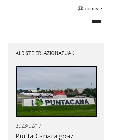
Euskara
ALBISTE ERLAZIONATUAK
2023/02/17
Punta Canara goaz