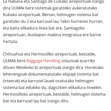
La Habana eta Santiago de Cubako aireportuak izango
dira ULMAk bere sistemak garatzeko aukeratutako
Kubako aireportuak. Bertan, helmugen sistema bat
garatuko du 2 eta karrusel lau 1ekin hurrenez hurren,
eta baita elikadura linea bat ere, Santiagoko
aireportuan, ikuskapen makina integratua ere barne
hartuta.
Chihuahua eta Hermosillko aireportuak, bestalde,
ULMAk bere
Baggage Handling
soluzioak ezarriko
dituen Mexikoko bi aireportuak izango dira. Horietako
lehenengoak dokumentatutako ekipaje sistema bat
(irteerak) eta karrusel lauek osatutako helmugen
sistema bat edukiko du, dagozkien elikadura lineekin.
Hermosilloko aireportuak, bestalde, helmugen sistema
bat eta karrusel lau bat izango ditu.