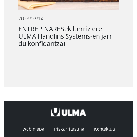
2023/02/14
ENTREPINARESek berriz ere
ULMA Handlins Systems-en jarri
du konfidantza!
Web mapa
Irisgarritasuna
Kontaktua