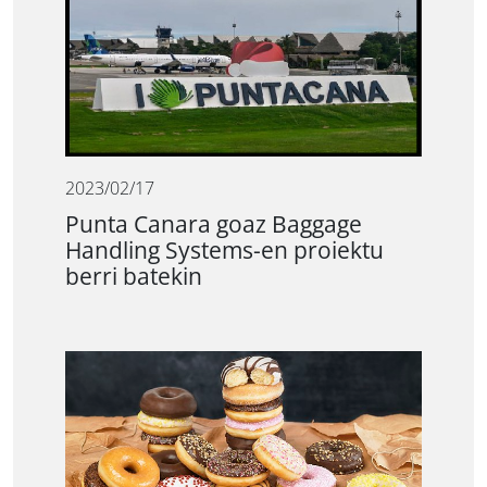
2023/02/17
Punta Canara goaz Baggage
Handling Systems-en proiektu
berri batekin