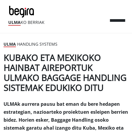
ULMA
KO BERRIAK
ULMA
HANDLING SYSTEMS
KUBAKO ETA MEXIKOKO
HAINBAT AIREPORTUK
ULMAKO BAGGAGE HANDLING
SISTEMAK EDUKIKO DITU
ULMAk aurrera pausu bat eman du bere hedapen
estrategian, nazioarteko proiektuen esleipen berrien
bidez. Horien esker, Baggage Handling osoko
sistemak garatu ahal izango ditu Kuba, Mexiko eta