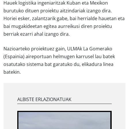
Hauek
logistika ingeniaritzak
Kuban eta Mexikon
burutuko dituen proiektu aitzindariak izango dira.
Horiei esker, zalantzarik gabe, bai herrialde hauetan eta
bai mugakideetan egitea aurreikusi diren proiektu
berriak ezarri ahal izango dira.
Nazioarteko proiektuez gain, ULMAk La Gomerako
(Espainia) aireportuan helmugen karrusel lau batek
osatutako sistema bat garatuko du, elikadura linea
batekin.
ALBISTE ERLAZIONATUAK