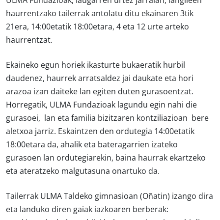
ULMA Fundazioak, laugarren urtez jarraian, langileen
haurrentzako tailerrak antolatu ditu ekainaren 3tik
21era, 14:00etatik 18:00etara, 4 eta 12 urte arteko
haurrentzat.
Ekaineko egun horiek ikasturte bukaeratik hurbil
daudenez, haurrek arratsaldez jai daukate eta hori
arazoa izan daiteke lan egiten duten gurasoentzat.
Horregatik, ULMA Fundazioak lagundu egin nahi die
gurasoei, lan eta familia bizitzaren kontziliazioan bere
aletxoa jarriz. Eskaintzen den ordutegia 14:00etatik
18:00etara da, ahalik eta bateragarrien izateko
gurasoen lan ordutegiarekin, baina haurrak ekartzeko
eta ateratzeko malgutasuna onartuko da.
Tailerrak ULMA Taldeko gimnasioan (Oñatin) izango dira
eta landuko diren gaiak iazkoaren berberak: