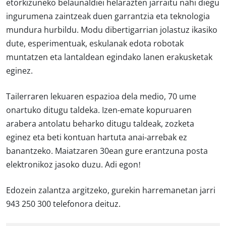
etorkizuneko belaunaldiei helarazten jarraitu nahi diegu
ingurumena zaintzeak duen garrantzia eta teknologia
mundura hurbildu. Modu dibertigarrian jolastuz ikasiko
dute, esperimentuak, eskulanak edota robotak
muntatzen eta lantaldean egindako lanen erakusketak
eginez.
Tailerraren lekuaren espazioa dela medio, 70 ume
onartuko ditugu taldeka. Izen-emate kopuruaren
arabera antolatu beharko ditugu taldeak, zozketa
eginez eta beti kontuan hartuta anai-arrebak ez
banantzeko. Maiatzaren 30ean gure erantzuna posta
elektronikoz jasoko duzu. Adi egon!
Edozein zalantza argitzeko, gurekin harremanetan jarri
943 250 300 telefonora deituz.