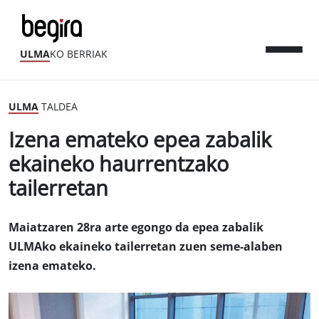
ULMA
KO BERRIAK
ULMA
TALDEA
Izena emateko epea zabalik
ekaineko haurrentzako
tailerretan
Maiatzaren 28ra arte egongo da epea zabalik
ULMAko ekaineko tailerretan zuen seme-alaben
izena emateko.