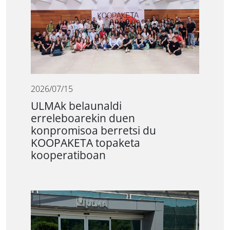
2026/07/15
ULMAk belaunaldi
erreleboarekin duen
konpromisoa berretsi du
KOOPAKETA topaketa
kooperatiboan