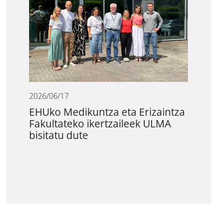
2026/06/17
EHUko Medikuntza eta Erizaintza
Fakultateko ikertzaileek ULMA
bisitatu dute