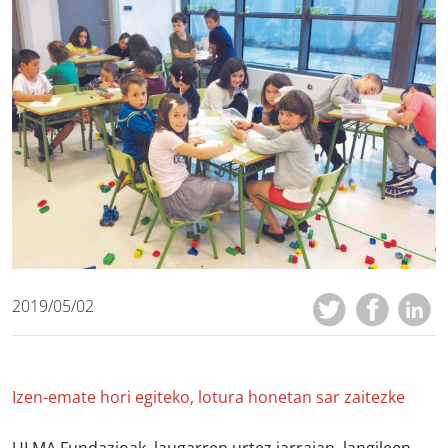
2019/05/02
Izen-emate hori egiteko, lotura honetan sar zaitezke