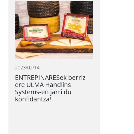
2023/02/14
ENTREPINARESek berriz
ere ULMA Handlins
Systems-en jarri du
konfidantza!