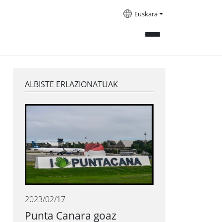
Euskara
ALBISTE ERLAZIONATUAK
2023/02/17
Punta Canara goaz