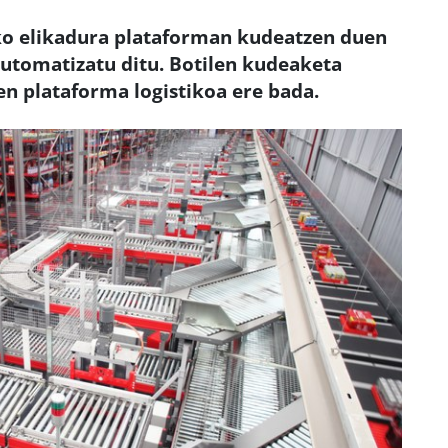
o elikadura plataforman kudeatzen duen
utomatizatu ditu. Botilen kudeaketa
n plataforma logistikoa ere bada.