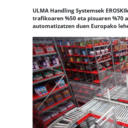
ULMA Handling Systemsek EROSKIk
trafikoaren %50 eta pisuaren %70 a
automatizatzen duen Europako lehe