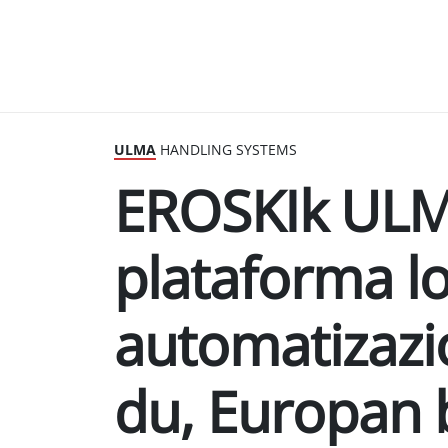
ULMA
HANDLING SYSTEMS
EROSKIk ULM
plataforma lo
automatizazi
du, Europan 