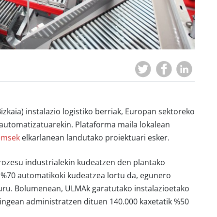
Bizkaia) instalazio logistiko berriak, Europan sektoreko
automatizatuarekin. Plataforma maila lokalean
temsek
elkarlanean landutako proiektuari esker.
rozesu industrialekin kudeatzen den plantako
n %70 automatikoki kudeatzea lortu da, egunero
guru. Bolumenean, ULMAk garatutako instalazioetako
ckingean administratzen dituen 140.000 kaxetatik %50