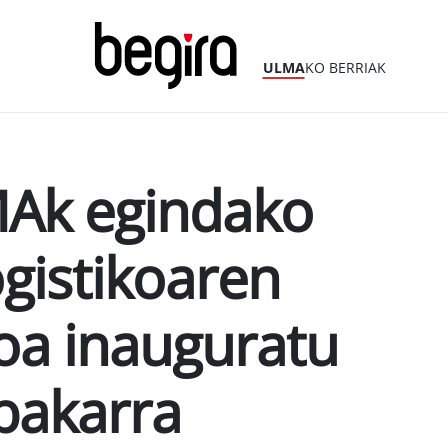
ULMA
KO BERRIAK
Ak egindako
gistikoaren
oa inauguratu
bakarra