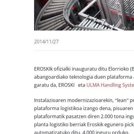
2014/11/27
EROSKIk ofizialki inauguratu ditu Elorrioko (
abangoardiako teknologia duen plataforma 
garatu da, EROSKI eta
ULMA Handling Sys
Instalazioaren modernizazioarekin, “lean” p
plataforma logistikoa izango dena, pisuare
plataformatik pasatzen diren 2.000 tona in
planta logistiko berriak Eroskik egunero pi
automatizatuko ditu, 4.000 inguru orduko.