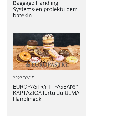
Baggage Handling
Systems-en proiektu berri
batekin
2023/02/15
EUROPASTRY 1. FASEAren
KAPTAZIOA lortu du ULMA
Handlingek