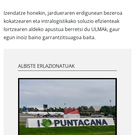
Izendatze honekin, jardueraren erdigunean bezeroa
kokatzearen eta intralogistikako soluzio efizienteak
lortzearen aldeko apustua berretsi du ULMAk, gaur
egun inoiz baino garrantzitsuagoa baita.
ALBISTE ERLAZIONATUAK