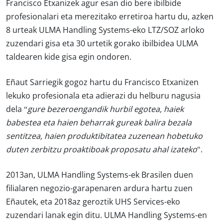
Francisco Etxanizek agur esan dio bere ibilbide
profesionalari eta merezitako erretiroa hartu du, azken
8 urteak ULMA Handling Systems-eko LTZ/SOZ arloko
zuzendari gisa eta 30 urtetik gorako ibilbidea ULMA
taldearen kide gisa egin ondoren.
Eñaut Sarriegik gogoz hartu du Francisco Etxanizen
lekuko profesionala eta adierazi du helburu nagusia
dela “
gure bezeroengandik hurbil egotea, haiek
babestea eta haien beharrak gureak balira bezala
sentitzea, haien produktibitatea zuzenean hobetuko
duten zerbitzu proaktiboak proposatu ahal izateko
".
2013an, ULMA Handling Systems-ek Brasilen duen
filialaren negozio-garapenaren ardura hartu zuen
Eñautek, eta 2018az geroztik UHS Services-eko
zuzendari lanak egin ditu. ULMA Handling Systems-en