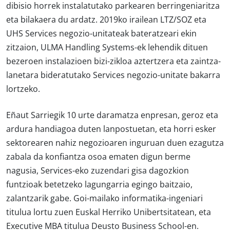
dibisio horrek instalatutako parkearen berringeniaritza
eta bilakaera du ardatz. 2019ko irailean LTZ/SOZ eta
UHS Services negozio-unitateak bateratzeari ekin
zitzaion, ULMA Handling Systems-ek lehendik dituen
bezeroen instalazioen bizi-zikloa aztertzera eta zaintza-
lanetara bideratutako Services negozio-unitate bakarra
lortzeko.
Eñaut Sarriegik 10 urte daramatza enpresan, geroz eta
ardura handiagoa duten lanpostuetan, eta horri esker
sektorearen nahiz negozioaren inguruan duen ezagutza
zabala da konfiantza osoa ematen digun berme
nagusia, Services-eko zuzendari gisa dagozkion
funtzioak betetzeko lagungarria egingo baitzaio,
zalantzarik gabe. Goi-mailako informatika-ingeniari
titulua lortu zuen Euskal Herriko Unibertsitatean, eta
Executive MBA titulua Deusto Business School-en.