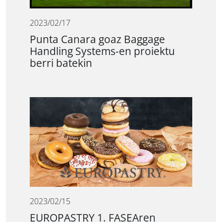
2023/02/17
Punta Canara goaz Baggage
Handling Systems-en proiektu
berri batekin
2023/02/15
EUROPASTRY 1. FASEAren