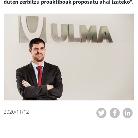
duten zerbitzu proaktiboak proposatu ahal izateko".
2020/11/12