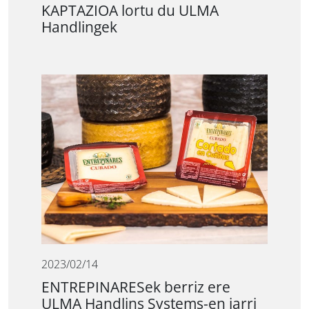
KAPTAZIOA lortu du ULMA
Handlingek
2023/02/14
ENTREPINARESek berriz ere
ULMA Handlins Systems-en jarri