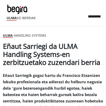
ULMA
KO BERRIAK
ULMA
HANDLING SYSTEMS
Eñaut Sarriegi da ULMA
Handling Systems-en
zerbitzuetako zuzendari berria
Eñaut Sarriegik gogoz hartu du Francisco Etxanizen
lekuko profesionala eta adierazi du helburu nagusia
dela “gure bezeroengandik hurbil egotea, haiek
babestea eta haien beharrak gureak balira bezala
sentitzea, haien produktibitatea zuzenean hobetuko