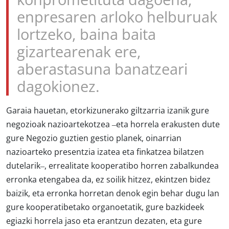
konprometituta dagoena,
enpresaren arloko helburuak
lortzeko, baina baita
gizartearenak ere,
aberastasuna banatzeari
dagokionez.
Garaia hauetan, etorkizunerako giltzarria izanik gure
negozioak nazioartekotzea –eta horrela erakusten dute
gure Negozio guztien gestio planek, oinarrian
nazioarteko presentzia izatea eta finkatzea bilatzen
dutelarik–, errealitate kooperatibo horren zabalkundea
erronka etengabea da, ez soilik hitzez, ekintzen bidez
baizik, eta erronka horretan denok egin behar dugu lan
gure kooperatibetako organoetatik, gure bazkideek
egiazki horrela jaso eta erantzun dezaten, eta gure