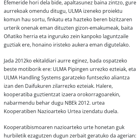
Efemeride hori dela bide, apaltasunez baina zintzo, gure
aurrekoak omendu ditugu, ULMA izeneko proiektu
komun hau sortu, finkatu eta hazteko beren bizitzaren
urterik onenak eman dituzten gizon-emakumeak, baita
Oñatiko herria eta inguruko zein kanpoko laguntzaile
guztiak ere, honaino iristeko aukera eman digutelako.
Jada 2012ko ekitaldiari aurre eginez, bada ospatzeko
beste motiborik ere: ULMA Pipingen urrezko ezteiak, eta
ULMA Handling Systems garatzeko funtsezko aliantza
izan den Daifukuren zilarrezko ezteiak. Halere,
kooperatiba guztientzat izaera orokorragoarekin,
nabarmendu behar dugu NBEk 2012. urtea
Kooperatiben Nazioarteko Urtea izendatu duela.
Kooperatibismoaren nazioarteko urte honetan guk
hurbiletik ezagutzen dugun zerbait geratuko da agerian: