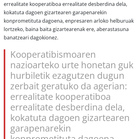
errealitate kooperatiboa errealitate desberdina dela,
kokatuta dagoen gizartearen garapenarekin
konprometituta dagoena, enpresaren arloko helburuak
lortzeko, baina baita gizartearenak ere, aberastasuna
banatzeari dagokionez.
Kooperatibismoaren
nazioarteko urte honetan guk
hurbiletik ezagutzen dugun
zerbait geratuko da agerian:
errealitate kooperatiboa
errealitate desberdina dela,
kokatuta dagoen gizartearen
garapenarekin