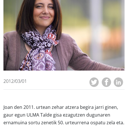
2012/03/01
Joan den 2011. urtean zehar atzera begira jarri ginen,
gaur egun ULMA Talde gisa ezagutzen dugunaren
ernamuina sortu zenetik 50. urteurrena ospatu zela eta.