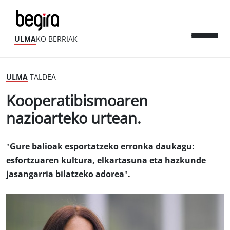
ULMA
KO BERRIAK
ULMA
TALDEA
Kooperatibismoaren
nazioarteko urtean.
"Gure balioak esportatzeko erronka daukagu:
esfortzuaren kultura, elkartasuna eta hazkunde
jasangarria bilatzeko adorea".