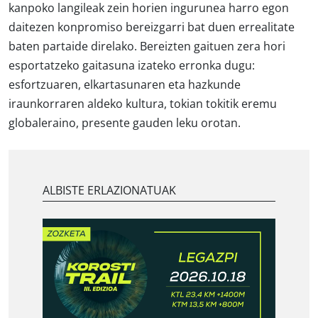
kanpoko langileak zein horien ingurunea harro egon
daitezen konpromiso bereizgarri bat duen errealitate
baten partaide direlako. Bereizten gaituen zera hori
esportatzeko gaitasuna izateko erronka dugu:
esfortzuaren, elkartasunaren eta hazkunde
iraunkorraren aldeko kultura, tokian tokitik eremu
globaleraino, presente gauden leku orotan.
ALBISTE ERLAZIONATUAK