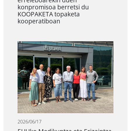
erreleboarekin duen
konpromisoa berretsi du
KOOPAKETA topaketa
kooperatiboan
2026/06/17