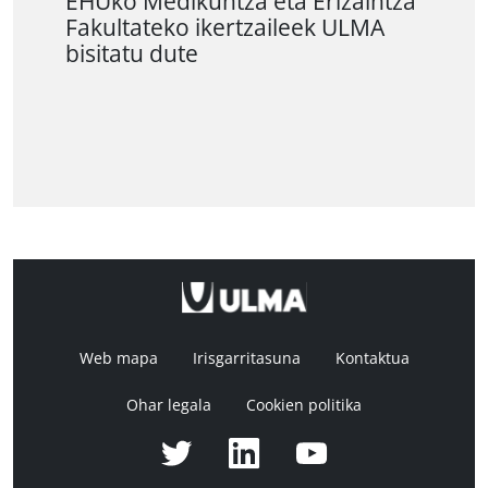
EHUko Medikuntza eta Erizaintza
Fakultateko ikertzaileek ULMA
bisitatu dute
Web mapa
Irisgarritasuna
Kontaktua
Ohar legala
Cookien politika