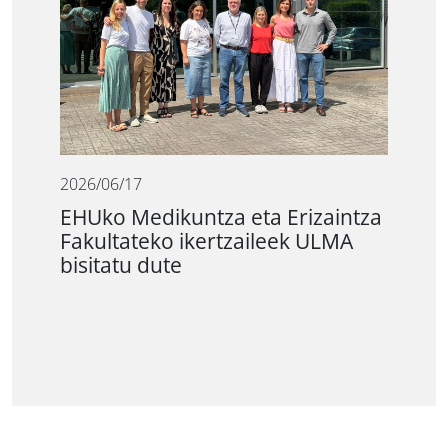
2026/06/17
EHUko Medikuntza eta Erizaintza
Fakultateko ikertzaileek ULMA
bisitatu dute