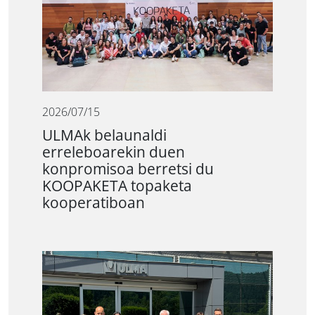
2026/07/15
ULMAk belaunaldi
erreleboarekin duen
konpromisoa berretsi du
KOOPAKETA topaketa
kooperatiboan