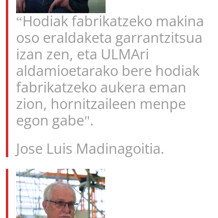
“Hodiak fabrikatzeko makina
oso eraldaketa garrantzitsua
izan zen, eta ULMAri
aldamioetarako bere hodiak
fabrikatzeko aukera eman
zion, hornitzaileen menpe
egon gabe".
Jose Luis Madinagoitia.