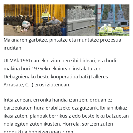
Makinaren garbitze, pintatze eta muntatze prozesua
iruditan.
ULMAk 1961ean ekin zion bere ibilbideari, eta hodi-
makina hori 1975eko ekainean instalatu zen,
Debagoienako beste kooperatiba bati (Talleres
Arrasate, C.I.) erosi ziotenean.
Iritsi zenean, erronka handia izan zen, orduan ez
baitzeukaten hura erabiltzeko ezagutzarik. Ibilian ibiliaz
ikasi zuten, planoak berrikusiz edo beste leku batzuetan
nola egiten zuten ikusten. Horrela, sortzen zuten
produktua hobetzen joan ziren.