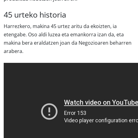
45 urteko historia
Harrezkero, makina 45 urtez aritu da ekoizten, ia
etengabe. Oso aldi luzea eta emankorra izan da, eta
makina bera eraldatzen joan da Negozioaren beharren
arabera.