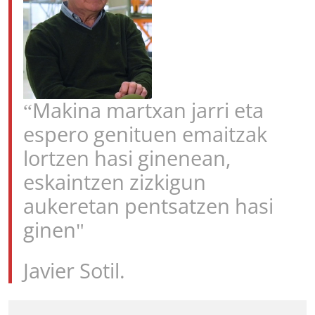
“Makina martxan jarri eta
espero genituen emaitzak
lortzen hasi ginenean,
eskaintzen zizkigun
aukeretan pentsatzen hasi
ginen"
Javier Sotil.