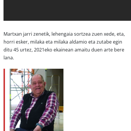
Martxan jarri zenetik, lehengaia sortzea zuen xede, eta,
horri esker, milaka eta milaka aldamio eta zutabe egin
ditu 45 urtez, 2021eko ekainean amaitu duen arte bere
lana.