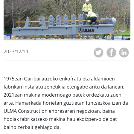
2023/12/14
1975ean Garibai auzoko enkofratu eta aldamioen
fabrikan instalatu zenetik ia etengabe aritu da lanean,
2021ean makina modernoago batek ordezkatu zuen
arte. Hamarkada horietan guztietan funtsezkoa izan da
ULMA Construction enpresaren negozioan, baina
hodiak fabrikatzeko makina hau ekoizpen-bide bat
baino zerbait gehiago da.