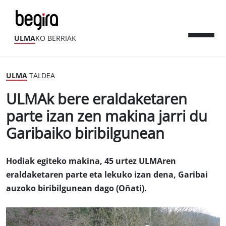
ULMA
KO BERRIAK
ULMA
TALDEA
ULMAk bere eraldaketaren
parte izan zen makina jarri du
Garibaiko biribilgunean
Hodiak egiteko makina, 45 urtez ULMAren
eraldaketaren parte eta lekuko izan dena, Garibai
auzoko biribilgunean dago (Oñati).