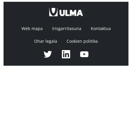
Web mapa
Irisgarritasuna
Kontaktua
Ohar legala
Cookien politika