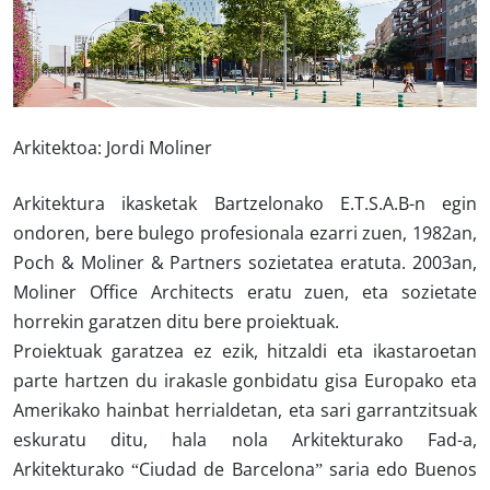
Arkitektoa:
Jordi Moliner
Arkitektura ikasketak Bartzelonako E.T.S.A.B-n egin
ondoren, bere bulego profesionala ezarri zuen, 1982an,
Poch & Moliner & Partners sozietatea eratuta. 2003an,
Moliner Office Architects eratu zuen, eta sozietate
horrekin garatzen ditu bere proiektuak.
Proiektuak garatzea ez ezik, hitzaldi eta ikastaroetan
parte hartzen du irakasle gonbidatu gisa Europako eta
Amerikako hainbat herrialdetan, eta sari garrantzitsuak
eskuratu ditu, hala nola
Arkitekturako Fad-a
,
Arkitekturako
“Ciudad de Barcelona
” saria edo
Buenos