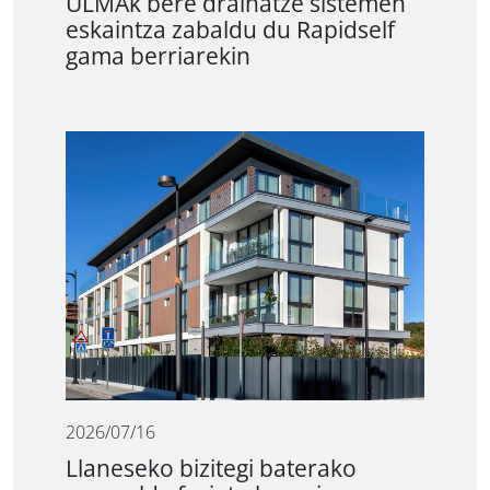
ULMAk bere drainatze sistemen
eskaintza zabaldu du Rapidself
gama berriarekin
2026/07/16
Llaneseko bizitegi baterako