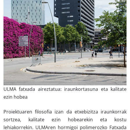
ULMA fatxada aireztatua:
iraunkortasuna eta kalitate
ezin hobea
Proiektuaren filosofia izan da etxebizitza iraunkorrak
sortzea, kalitate ezin hobearekin eta kostu
lehiakorrekin. ULMAren hormigoi polimerozko Fatxada