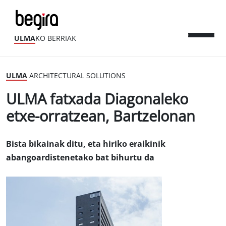
ULMA
KO BERRIAK
ULMA
ARCHITECTURAL SOLUTIONS
ULMA fatxada Diagonaleko
etxe-orratzean, Bartzelonan
Bista bikainak ditu, eta hiriko eraikinik
abangoardistenetako bat bihurtu da