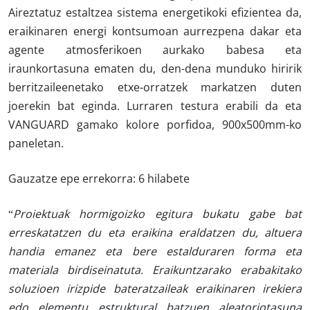
Aireztatuz estaltzea sistema energetikoki efizientea da,
eraikinaren energi kontsumoan aurrezpena dakar eta
agente atmosferikoen aurkako babesa eta
iraunkortasuna ematen du, den-dena munduko hiririk
berritzaileenetako etxe-orratzek markatzen duten
joerekin bat eginda. Lurraren testura erabili da eta
VANGUARD gamako kolore porfidoa, 900x500mm-ko
paneletan.
Gauzatze epe errekorra:
6 hilabete
“
Proiektuak hormigoizko egitura bukatu gabe bat
erreskatatzen du eta eraikina eraldatzen du, altuera
handia emanez eta bere estalduraren forma eta
materiala birdiseinatuta.
Eraikuntzarako erabakitako
soluzioen irizpide bateratzaileak eraikinaren irekiera
edo elementu estruktural batzuen aleatoriotasuna