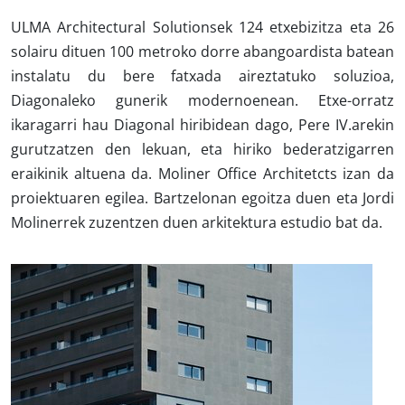
ULMA Architectural Solutionsek 124 etxebizitza eta 26
solairu dituen 100 metroko dorre abangoardista batean
instalatu du bere fatxada aireztatuko soluzioa,
Diagonaleko gunerik modernoenean. Etxe-orratz
ikaragarri hau Diagonal hiribidean dago, Pere IV.arekin
gurutzatzen den lekuan, eta hiriko bederatzigarren
eraikinik altuena da.
Moliner Office Architetcts
izan da
proiektuaren egilea. Bartzelonan egoitza duen eta Jordi
Molinerrek zuzentzen duen arkitektura estudio bat da.