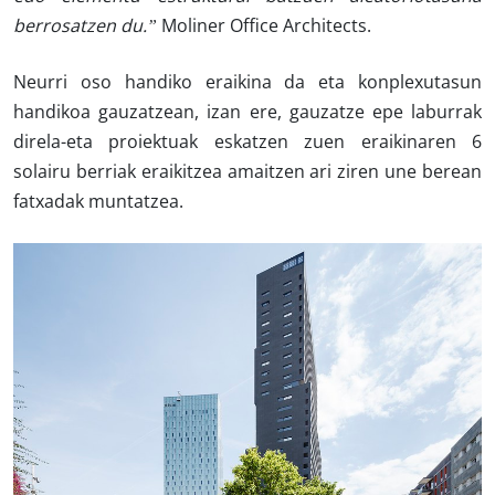
berrosatzen du.”
Moliner Office Architects.
Neurri oso handiko eraikina da eta konplexutasun
handikoa gauzatzean,
izan ere, gauzatze epe laburrak
direla-eta proiektuak eskatzen zuen eraikinaren 6
solairu berriak eraikitzea amaitzen ari ziren une berean
fatxadak muntatzea.