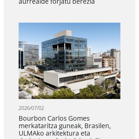
aurrealde forjatu berezia
2026/07/02
Bourbon Carlos Gomes
merkataritza guneak, Brasilen,
ULMAko arkitektura eta