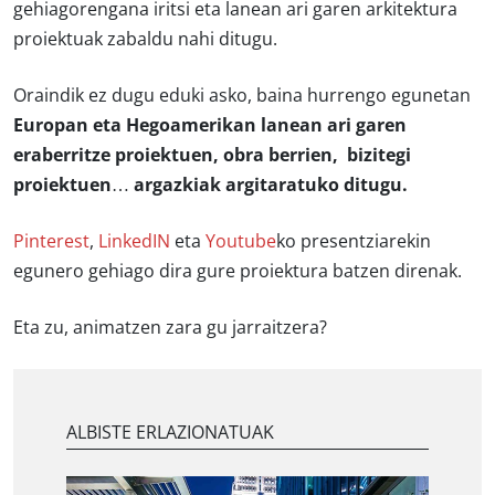
gehiagorengana iritsi eta lanean ari garen arkitektura
proiektuak zabaldu nahi ditugu.
Oraindik ez dugu eduki asko, baina hurrengo egunetan
Europan eta Hegoamerikan lanean ari garen
eraberritze proiektuen, obra berrien, bizitegi
proiektuen… argazkiak argitaratuko ditugu.
Pinterest
,
LinkedIN
eta
Youtube
ko presentziarekin
egunero gehiago dira gure proiektura batzen direnak.
Eta zu, animatzen zara gu jarraitzera?
ALBISTE ERLAZIONATUAK