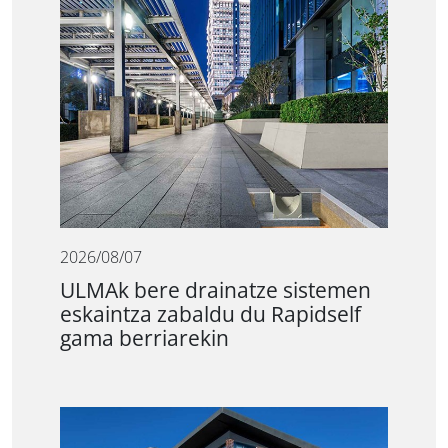
2026/08/07
ULMAk bere drainatze sistemen
eskaintza zabaldu du Rapidself
gama berriarekin