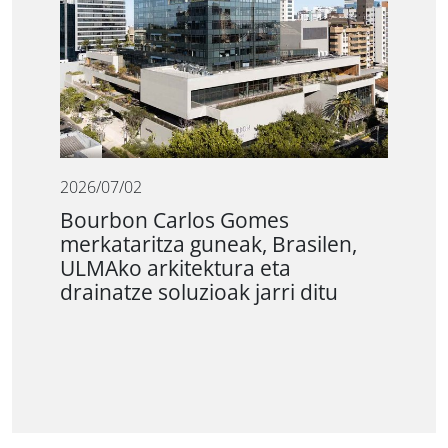
2026/07/02
Bourbon Carlos Gomes
merkataritza guneak, Brasilen,
ULMAko arkitektura eta
drainatze soluzioak jarri ditu