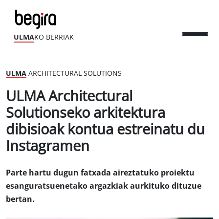
ULMA
KO BERRIAK
ULMA
ARCHITECTURAL SOLUTIONS
ULMA Architectural
Solutionseko arkitektura
dibisioak kontua estreinatu du
Instagramen
Parte hartu dugun fatxada aireztatuko proiektu
esanguratsuenetako argazkiak aurkituko dituzue
bertan.