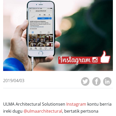
2019/04/03
ULMA Architectural Solutionsen
Instagram
kontu berria
ireki dugu
@ulmaarchitectural
, bertatik pertsona