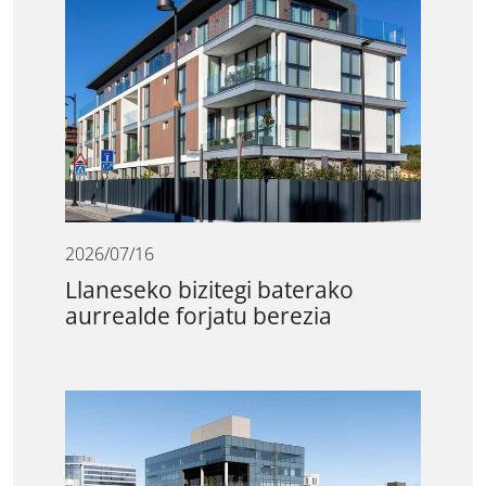
2026/07/16
Llaneseko bizitegi baterako
aurrealde forjatu berezia