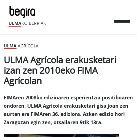
ULMA
KO BERRIAK
ULMA
AGRÍCOLA
ULMA Agrícola erakusketari
izan zen 2010eko FIMA
Agrícolan
FIMAren 2008ko edizioaren esperientzia positiboaren
ondoren, ULMA Agrícola erakusketari gisa joan zen
aurten ere FIMAren 36. ediziora. Azken edizio hori
Zaragozan egin zen, otsailaren 9tik 13ra.