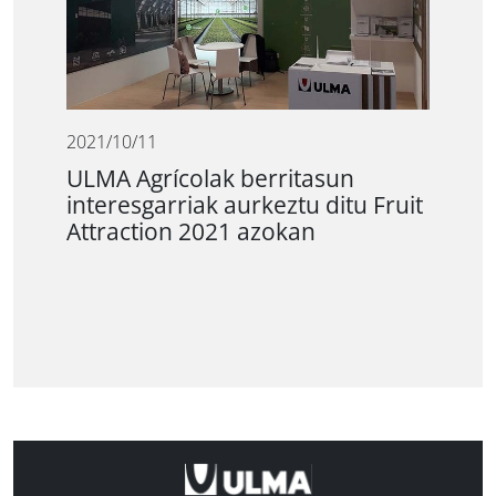
2021/10/11
ULMA Agrícolak berritasun
interesgarriak aurkeztu ditu Fruit
Attraction 2021 azokan