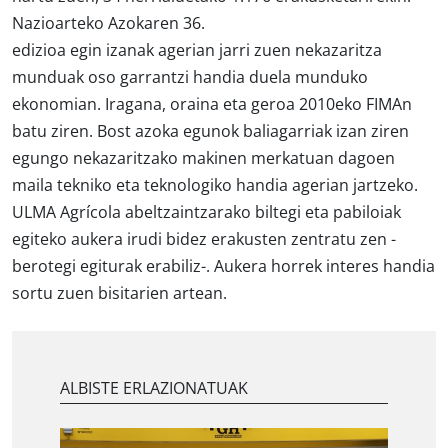
Nazioarteko Azokaren 36.
edizioa egin izanak agerian jarri zuen nekazaritza
munduak oso garrantzi handia duela munduko
ekonomian. Iragana, oraina eta geroa 2010eko FIMAn
batu ziren. Bost azoka egunok baliagarriak izan ziren
egungo nekazaritzako makinen merkatuan dagoen
maila tekniko eta teknologiko handia agerian jartzeko.
ULMA Agrícola abeltzaintzarako biltegi eta pabiloiak
egiteko aukera irudi bidez erakusten zentratu zen -
berotegi egiturak erabiliz-. Aukera horrek interes handia
sortu zuen bisitarien artean.
ALBISTE ERLAZIONATUAK