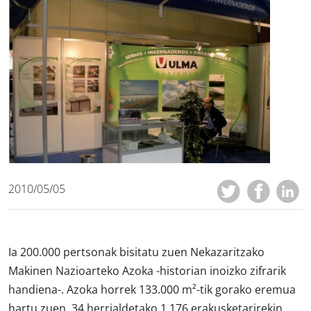
2010/05/05
Ia 200.000 pertsonak bisitatu zuen Nekazaritzako
Makinen Nazioarteko Azoka -historian inoizko zifrarik
handiena-. Azoka horrek 133.000 m²-tik gorako eremua
hartu zuen, 34 herrialdetako 1.176 erakusketarirekin.