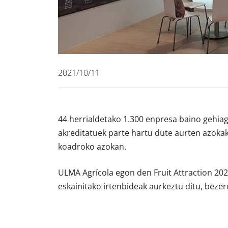
2021/10/11
44 herrialdetako 1.300 enpresa baino gehiago
akreditatuek parte hartu dute aurten azoka
koadroko azokan.
ULMA Agrícola egon den Fruit Attraction 202
eskainitako irtenbideak aurkeztu ditu, bez