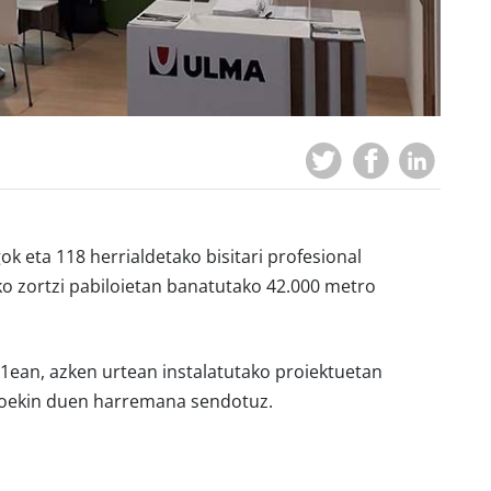
k eta 118 herrialdetako bisitari profesional
ko zortzi pabiloietan banatutako 42.000 metro
1ean, azken urtean instalatutako proiektuetan
eroekin duen harremana sendotuz.