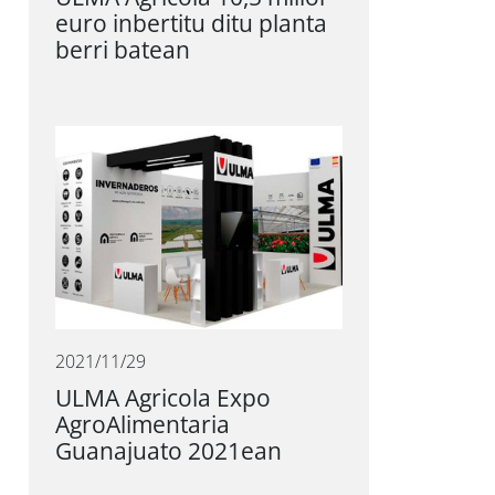
euro inbertitu ditu planta
berri batean
2021/11/29
ULMA Agricola Expo
AgroAlimentaria
Guanajuato 2021ean