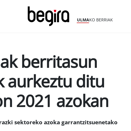
ULMA
KO BERRIAK
ak berritasun
k aurkeztu ditu
ion 2021 azokan
razki sektoreko azoka garrantzitsuenetako