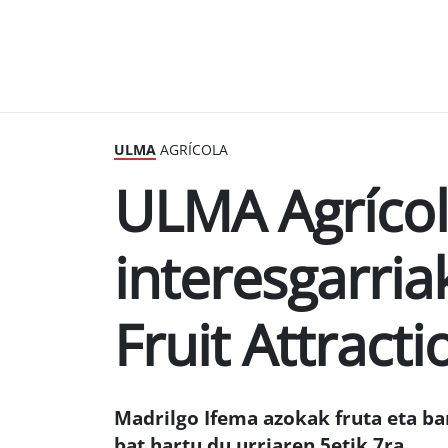
ULMA
AGRÍCOLA
ULMA Agrícol
interesgarria
Fruit Attract
Madrilgo Ifema azokak fruta eta ba
bat hartu du urriaren 5etik 7ra.