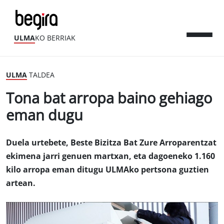
ULMA
KO BERRIAK
ULMA
TALDEA
Tona bat arropa baino gehiago
eman dugu
Duela urtebete, Beste Bizitza Bat Zure Arroparentzat
ekimena jarri genuen martxan, eta dagoeneko 1.160
kilo arropa eman ditugu ULMAko pertsona guztien
artean.