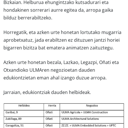
Bizkaian. Helburua ehungintzako kutsadurari eta
hondakinen sorrerari aurre egitea da, arropa gaika
bilduz berrerabiltzeko.
Horregatik, eta azken urte honetan lortutako mugarria
aprobetxatuz, jada erabiltzen ez dituzuen jantzi horiei
bigarren bizitza bat ematera animatzen zaituztegu.
Azken urte honetan bezala, Lazkao, Legazpi, Oñati eta
Otxandioko ULMAren negozioetan dauden
edukiontzietan eman ahal izango duzue arropa.
Jarraian, edukiontziak dauden helbideak.