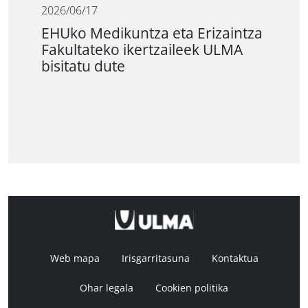
2026/06/17
EHUko Medikuntza eta Erizaintza
Fakultateko ikertzaileek ULMA
bisitatu dute
Web mapa
Irisgarritasuna
Kontaktua
Ohar legala
Cookien politika