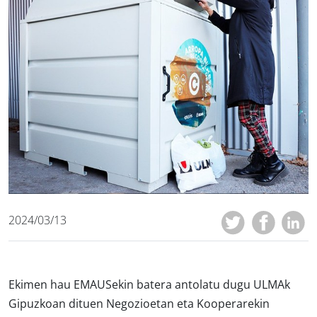
2024/03/13
Ekimen hau EMAUSekin batera antolatu dugu ULMAk
Gipuzkoan dituen Negozioetan eta Kooperarekin