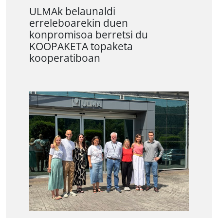
ULMAk belaunaldi
erreleboarekin duen
konpromisoa berretsi du
KOOPAKETA topaketa
kooperatiboan