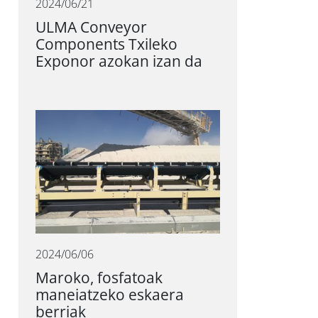
2024/06/21
ULMA Conveyor
Components Txileko
Exponor azokan izan da
2024/06/06
Maroko, fosfatoak
maneiatzeko eskaera
berriak