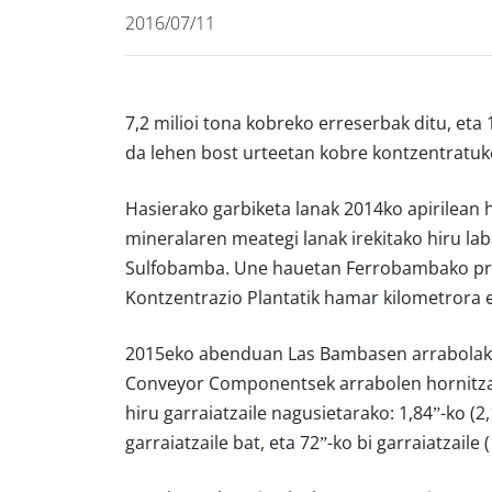
2016/07/11
7,2 milioi tona kobreko erreserbak ditu, eta
da lehen bost urteetan kobre kontzentratuko 
Hasierako garbiketa lanak 2014ko apirilean 
mineralaren meategi lanak irekitako hiru l
Sulfobamba. Une hauetan Ferrobambako prod
Kontzentrazio Plantatik hamar kilometrora 
2015eko abenduan Las Bambasen arrabolak
Conveyor Componentsek arrabolen hornitza
hiru garraiatzaile nagusietarako: 1,84”-ko (
garraiatzaile bat, eta 72”-ko bi garraiatzaile