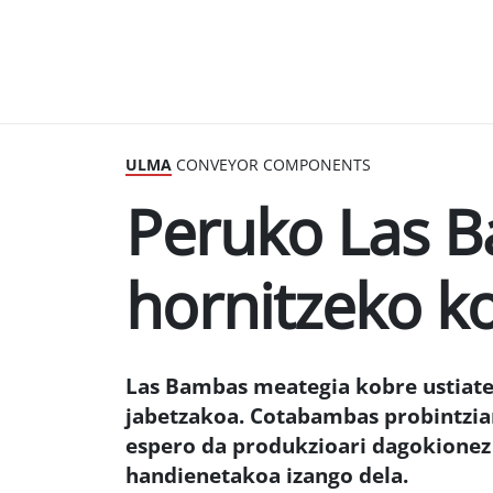
ULMA
CONVEYOR COMPONENTS
Peruko Las 
hornitzeko k
Las Bambas meategia kobre ustiate
jabetzakoa. Cotabambas probintzia
espero da produkzioari dagokione
handienetakoa izango dela.