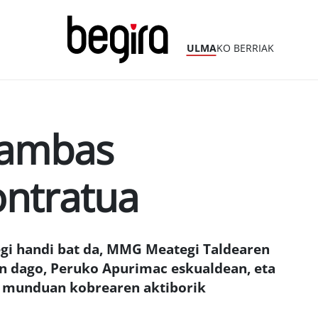
ULMA
KO BERRIAK
Bambas
ontratua
gi handi bat da, MMG Meategi Taldearen
n dago, Peruko Apurimac eskualdean, eta
z munduan kobrearen aktiborik