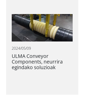
2024/05/09
ULMA Conveyor
Components, neurrira
egindako soluzioak