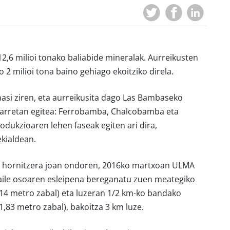
 12,6 milioi tonako baliabide mineralak. Aurreikusten
2 milioi tona baino gehiago ekoitziko direla.
hasi ziren, eta aurreikusita dago Las Bambaseko
abarretan egitea: Ferrobamba, Chalcobamba eta
ukzioaren lehen faseak egiten ari dira,
ekialdean.
 hornitzera joan ondoren, 2016ko martxoan ULMA
ile osoaren esleipena bereganatu zuen meategiko
2,14 metro zabal) eta luzeran 1/2 km-ko bandako
 (1,83 metro zabal), bakoitza 3 km luze.