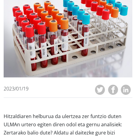
2023/01/19
Hitzaldiaren helburua da ulertzea zer funtzio duten
ULMAn urtero egiten diren odol eta gernu analisiek:
Zertarako balio dute? Aldatu al daitezke gure bizi