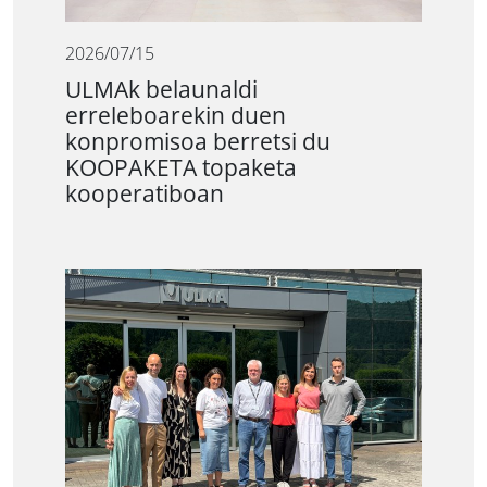
2026/07/15
ULMAk belaunaldi
erreleboarekin duen
konpromisoa berretsi du
KOOPAKETA topaketa
kooperatiboan