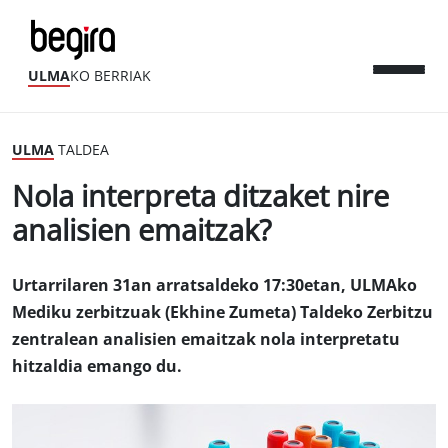
ULMA
KO BERRIAK
ULMA
TALDEA
Nola interpreta ditzaket nire
analisien emaitzak?
Urtarrilaren 31an arratsaldeko 17:30etan, ULMAko
Mediku zerbitzuak (Ekhine Zumeta) Taldeko Zerbitzu
zentralean analisien emaitzak nola interpretatu
hitzaldia emango du.