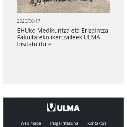
2026/06/17
EHUko Medikuntza eta Erizaintza
Fakultateko ikertzaileek ULMA
bisitatu dute
Web mapa
Irisgarritasuna
Kontaktua