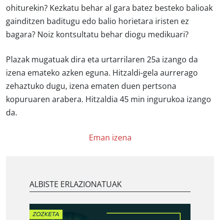
ohiturekin? Kezkatu behar al gara batez besteko balioak
gainditzen baditugu edo balio horietara iristen ez
bagara? Noiz kontsultatu behar diogu medikuari?
Plazak mugatuak dira eta urtarrilaren 25a izango da
izena emateko azken eguna. Hitzaldi-gela aurrerago
zehaztuko dugu, izena ematen duen pertsona
kopuruaren arabera. Hitzaldia 45 min ingurukoa izango
da.
Eman izena
ALBISTE ERLAZIONATUAK