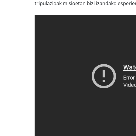
tripulazioak misioetan bizi izandako esperie