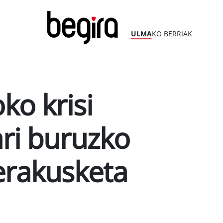
ULMA
KO BERRIAK
ko krisi
ri buruzko
 erakusketa