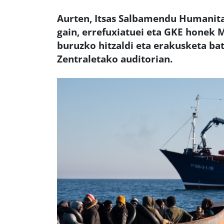
Aurten, Itsas Salbamendu Humanita
gain, errefuxiatuei eta GKE honek 
buruzko hitzaldi eta erakusketa b
Zentraletako auditorian.