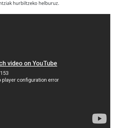
ntziak hurbiltzeko helburuz.