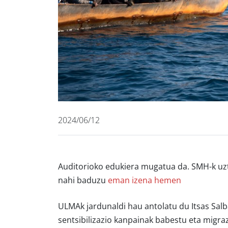
2024/06/12
Auditorioko edukiera mugatua da. SMH-k uzta
nahi baduzu
eman izena hemen
ULMAk jardunaldi hau antolatu du Itsas Sa
sentsibilizazio kanpainak babestu eta migraz