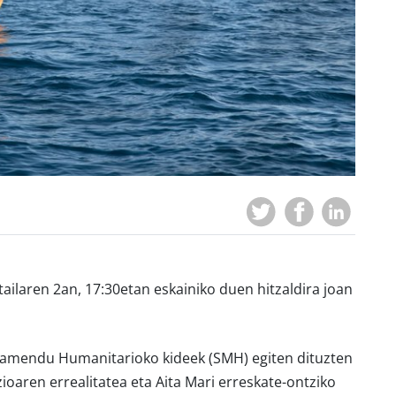
ilaren 2an, 17:30etan eskainiko duen hitzaldira joan
lbamendu Humanitarioko kideek (SMH) egiten dituzten
ioaren errealitatea eta Aita Mari erreskate-ontziko