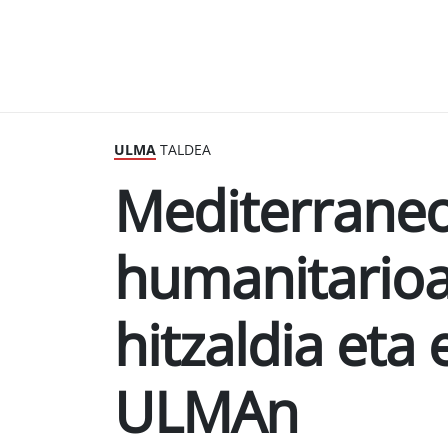
ULMA
TALDEA
Mediterraneo
humanitarioa
hitzaldia eta
ULMAn