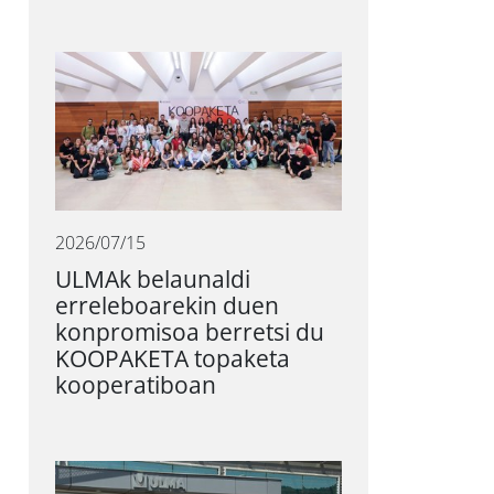
2026/07/15
ULMAk belaunaldi
erreleboarekin duen
konpromisoa berretsi du
KOOPAKETA topaketa
kooperatiboan