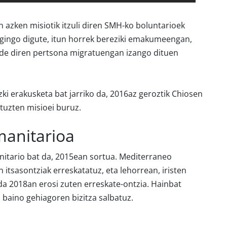
n azken misiotik itzuli diren SMH-ko boluntarioek
egingo digute, itun horrek bereziki emakumeengan,
ide diren pertsona migratuengan izango dituen
zki erakusketa bat jarriko da, 2016az geroztik Chiosen
ituzten misioei buruz.
anitarioa
tario bat da, 2015ean sortua. Mediterraneo
n itsasontziak erreskatatuz, eta lehorrean, iristen
da 2018an erosi zuten erreskate-ontzia. Hainbat
 baino gehiagoren bizitza salbatuz.