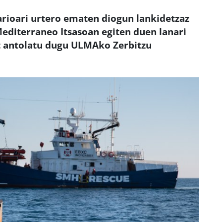
rioari urtero ematen diogun lankidetzaz
Mediterraneo Itsasoan egiten duen lanari
at antolatu dugu ULMAko Zerbitzu