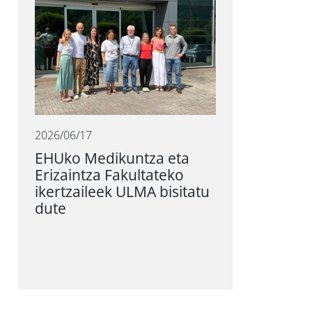
2026/06/17
EHUko Medikuntza eta
Erizaintza Fakultateko
ikertzaileek ULMA bisitatu
dute