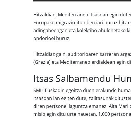
Hitzaldian, Mediterraneo itsasoan egin dute
Europako migrazio-itun berriari buruz hitz 
adingabeengan eta kolektibo ahulenetako k
ondorioei buruz.
Hitzaldiaz gain, auditorioaren sarreran arga
(Grezia) eta Mediterraneo erdialdean egin d
Itsas Salbamendu Hum
SMH Euskadin egoitza duen erakunde humani
itsasoan lan egiten dute, zailtasunak dituzte
diren pertsonei laguntza emanez. Aita Mari 
misio egin ditu urte hauetan, 1.000 pertsona