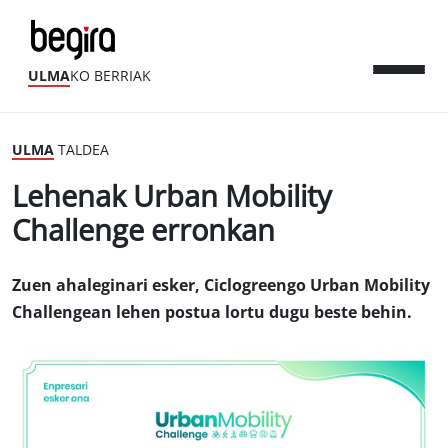
ULMA
KO BERRIAK
ULMA
TALDEA
Lehenak Urban Mobility
Challenge erronkan
Zuen ahaleginari esker, Ciclogreengo Urban Mobility
Challengean lehen postua lortu dugu beste behin.