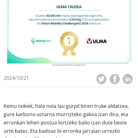
2024/10/21
Keinu txikiek, hala nola lau gurpil biren truke aldatzea,
gure karbono-aztarna murrizteko gakoa izan dira, eta
erronkan lehen postua lortzeko balio izan dute beste
urte batez. Eta badoaz bi erronka jarraian urrezko