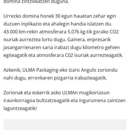
domina zintzilikatzen duguna.
Urrezko domina honek 30 egun hauetan zehar egin
duzuen inplikazio eta ahalegin handia islatzen du.
43.000 km-rekin atmosferara 5.076 kg-tik gorako CO2
isuriak aurreztea lortu dugu. Gainera, enpresarik
jasangarrienaren saria irabazi dugu kilometro gehien
egiteagatik eta atmosferara C02 isuriak aurrezteagatik.
Azkenik, ULMA Packaging-eko Izaro Angulo zoriondu
nahi dugu, erronkaren pizgarria irabazteagatik.
Zorionak eta eskerrik asko ULMAn mugikortasun
iraunkorragoa bultzatzeagatik eta ingurumena zaintzen
laguntzeagatik!