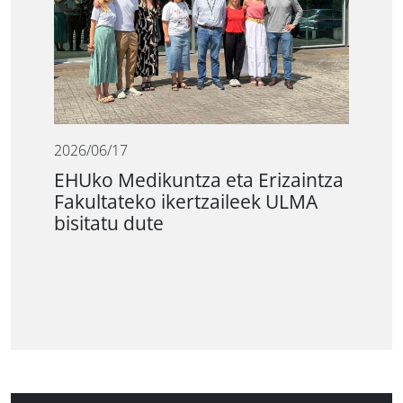
2026/06/17
EHUko Medikuntza eta Erizaintza
Fakultateko ikertzaileek ULMA
bisitatu dute