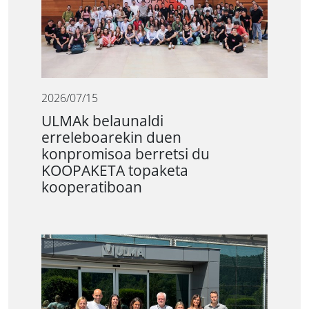
2026/07/15
ULMAk belaunaldi
erreleboarekin duen
konpromisoa berretsi du
KOOPAKETA topaketa
kooperatiboan