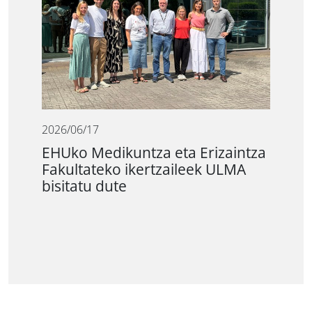
2026/06/17
EHUko Medikuntza eta Erizaintza
Fakultateko ikertzaileek ULMA
bisitatu dute