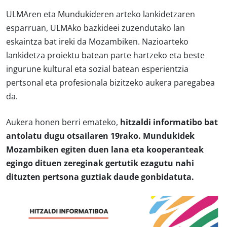
ULMAren eta Mundukideren arteko lankidetzaren
esparruan, ULMAko bazkideei zuzendutako lan
eskaintza bat ireki da Mozambiken. Nazioarteko
lankidetza proiektu batean parte hartzeko eta beste
ingurune kultural eta sozial batean esperientzia
pertsonal eta profesionala bizitzeko aukera paregabea
da.
Aukera honen berri emateko,
hitzaldi informatibo bat
antolatu dugu otsailaren 19rako. Mundukidek
Mozambiken egiten duen lana eta kooperanteak
egingo dituen zereginak gertutik ezagutu nahi
dituzten pertsona guztiak daude gonbidatuta.