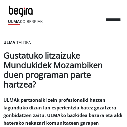
ULMA
KO BERRIAK
ULMA
TALDEA
Gustatuko litzaizuke
Mundukidek Mozambiken
duen programan parte
hartzea?
ULMAk pertsonalki zein profesionalki hazten
lagunduko dizun lan esperientzia batez gozatzera
gonbidatzen zaitu. ULMAko bazkidea bazara eta aldi
baterako nekazari komunitateen garapen