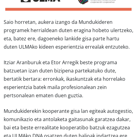
Saio horretan, aukera izango da Mundukideren
programek herrialdean duten eragina hobeto ulertzeko,
eta, batez ere, dagoeneko lankide gisa parte hartu
duten ULMAko kideen esperientzia errealak entzuteko.
Itziar Aranburuk eta Etor Arregik beste programa
batzuetan izan duten bizipena partekatuko dute,
bertatik bertara: erronkak, ikaskuntzak eta horrelako
esperientzia batek maila profesionalean zein
pertsonalean ematen duen guztia.
Mundukiderekin kooperante gisa lan egiteak autogestio,
komunikazio eta antolaketa gaitasunak garatzea dakar,
bai eta beste errealitate kooperatibo batzuk ezagutzea
eta ULMAko DNA osatzen duten balioak indartzea ere.