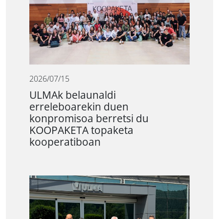
2026/07/15
ULMAk belaunaldi
erreleboarekin duen
konpromisoa berretsi du
KOOPAKETA topaketa
kooperatiboan