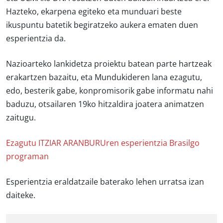
Hazteko, ekarpena egiteko eta munduari beste
ikuspuntu batetik begiratzeko aukera ematen duen
esperientzia da.
Nazioarteko lankidetza proiektu batean parte hartzeak
erakartzen bazaitu, eta Mundukideren lana ezagutu,
edo, besterik gabe, konpromisorik gabe informatu nahi
baduzu, otsailaren 19ko hitzaldira joatera animatzen
zaitugu.
Ezagutu ITZIAR ARANBURUren esperientzia Brasilgo
programan
Esperientzia eraldatzaile baterako lehen urratsa izan
daiteke.