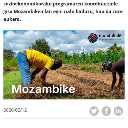
sozioekonomikorako programaren koordinatzaile
gisa Mozambiken lan egin nahi baduzu, hau da zure
aukera.
2026/02/12