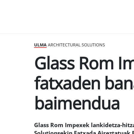
ULMA
ARCHITECTURAL SOLUTIONS
Glass Rom I
fatxaden ban
baimendua
Glass Rom Impexek lankidetza-hitz
Solutionsekin Fatxada Aireztatuak