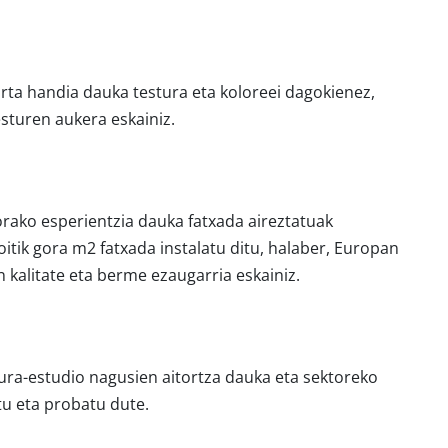
rta handia dauka testura eta koloreei dagokienez,
esturen aukera eskainiz.
orako esperientzia dauka fatxada aireztatuak
ioitik gora m2 fatxada instalatu ditu, halaber, Europan
 kalitate eta berme ezaugarria eskainiz.
ura-estudio nagusien aitortza dauka eta sektoreko
tu eta probatu dute.