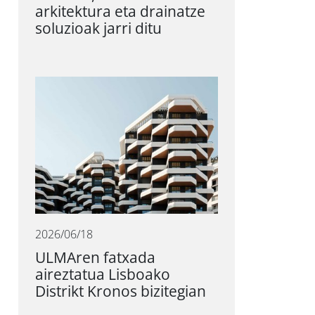
arkitektura eta drainatze
soluzioak jarri ditu
2026/06/18
ULMAren fatxada
aireztatua Lisboako
Distrikt Kronos bizitegian