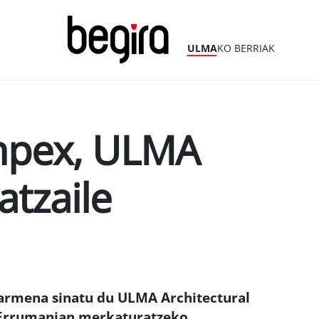
ULMA
KO BERRIAK
mpex, ULMA
atzaile
armena sinatu du ULMA Architectural
 Errumanian merkaturatzeko.