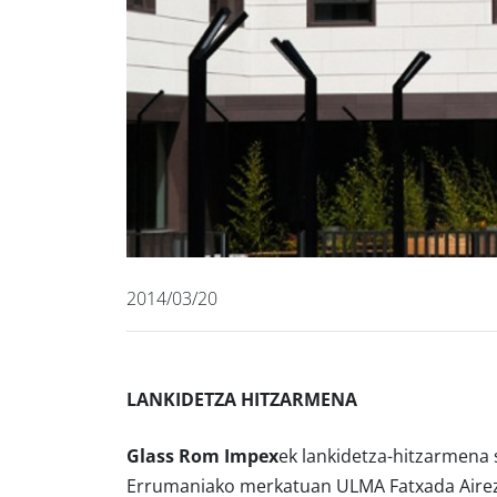
2014/03/20
LANKIDETZA HITZARMENA
Glass Rom Impex
ek lankidetza-hitzarmena
Errumaniako merkatuan ULMA Fatxada Aire