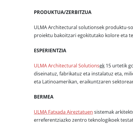
PRODUKTUA/ZERBITZUA
ULMA Architectural solutionsek produktu-so
proiektu bakoitzari egokitutako kolore eta t
ESPERIENTZIA
ULMA Architectural Solutions
ek
15 urtetik g
diseinatuz, fabrikatuz eta instalatuz eta, mil
eta Latinoamerikan, eraikuntzaren sektorean
BERMEA
ULMA Fatxada Aireztatuen
sistemak arkitekt
erreferentziazko zentro teknologikoek testa