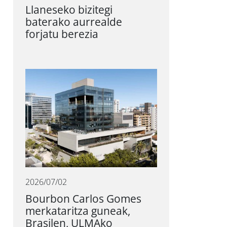
Llaneseko bizitegi
baterako aurrealde
forjatu berezia
2026/07/02
Bourbon Carlos Gomes
merkataritza guneak,
Brasilen, ULMAko