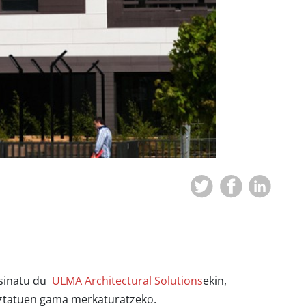
 sinatu du
ULMA Architectural Solutions
ekin,
ztatuen gama merkaturatzeko.