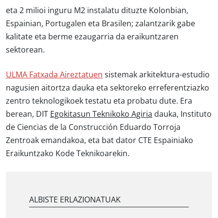
eta
2 milioi inguru M2 instalatu dituzte Kolonbian,
Espainian, Portugalen eta Brasilen
; zalantzarik gabe
kalitate eta berme ezaugarria da eraikuntzaren
sektorean.
ULMA Fatxada Aireztatuen
sistemak arkitektura-estudio
nagusien aitortza dauka eta sektoreko erreferentziazko
zentro teknologikoek testatu eta probatu dute. Era
berean, DIT
Egokitasun Teknikoko Agiria
dauka, Instituto
de
Ciencias de la Construcción Eduardo Torroja
Zentroak emandakoa, eta bat dator CTE Espainiako
Eraikuntzako Kode Teknikoarekin.
ALBISTE ERLAZIONATUAK