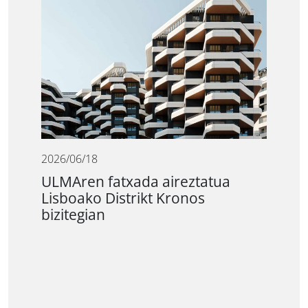
2026/06/18
ULMAren fatxada aireztatua
Lisboako Distrikt Kronos
bizitegian