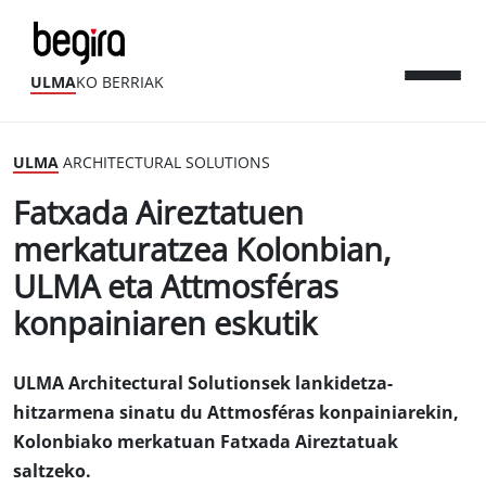
ULMA
KO BERRIAK
ULMA
ARCHITECTURAL SOLUTIONS
Fatxada Aireztatuen
merkaturatzea Kolonbian,
ULMA eta Attmosféras
konpainiaren eskutik
ULMA Architectural Solutionsek lankidetza-
hitzarmena sinatu du Attmosféras konpainiarekin,
Kolonbiako merkatuan Fatxada Aireztatuak
saltzeko.