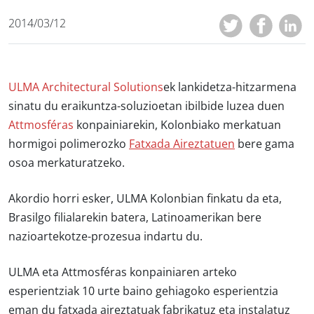
2014/03/12
ULMA Architectural Solutions
ek lankidetza-hitzarmena
sinatu du eraikuntza-soluzioetan ibilbide luzea duen
Attmosféras
konpainiarekin, Kolonbiako merkatuan
hormigoi polimerozko
Fatxada Aireztatuen
bere gama
osoa merkaturatzeko.
Akordio horri esker, ULMA Kolonbian finkatu da eta,
Brasilgo filialarekin batera, Latinoamerikan bere
nazioartekotze-prozesua indartu du.
ULMA eta Attmosféras konpainiaren arteko
esperientziak 10 urte baino gehiagoko esperientzia
eman du fatxada aireztatuak fabrikatuz eta instalatuz