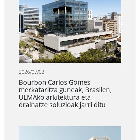
2026/07/02
Bourbon Carlos Gomes
merkataritza guneak, Brasilen,
ULMAko arkitektura eta
drainatze soluzioak jarri ditu