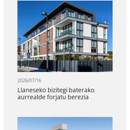
2026/07/16
Llaneseko bizitegi baterako
aurrealde forjatu berezia