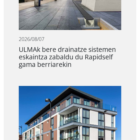
2026/08/07
ULMAk bere drainatze sistemen
eskaintza zabaldu du Rapidself
gama berriarekin