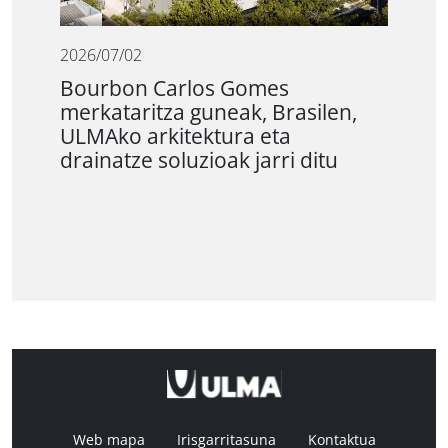
2026/07/02
Bourbon Carlos Gomes
merkataritza guneak, Brasilen,
ULMAko arkitektura eta
drainatze soluzioak jarri ditu
Web mapa
Irisgarritasuna
Kontaktua