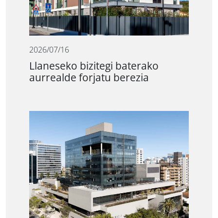
2026/07/16
Llaneseko bizitegi baterako
aurrealde forjatu berezia