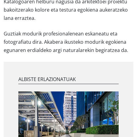
Katalogoaren helburu nagusia da arkitektoei proiektu
bakoitzerako kolore eta testura egokiena aukeratzeko
lana erraztea.
Guztiak modurik profesionalenean eskaneatu eta
fotografiatu dira. Akabera ikusteko modurik egokiena
egunaren erdialdeko argi naturalarekin begiratzea da.
ALBISTE ERLAZIONATUAK