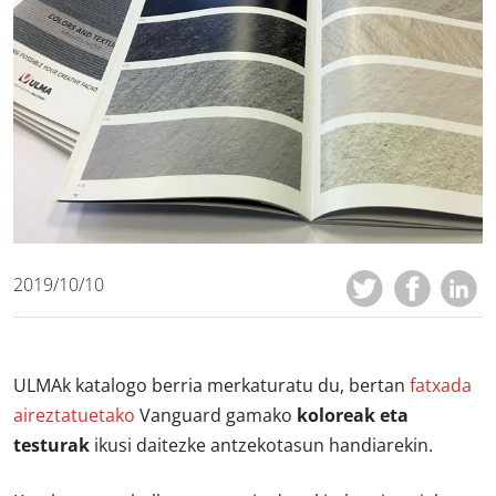
2019/10/10
ULMAk katalogo berria merkaturatu du, bertan
fatxada
aireztatuetako
Vanguard gamako
koloreak eta
testurak
ikusi daitezke antzekotasun handiarekin.