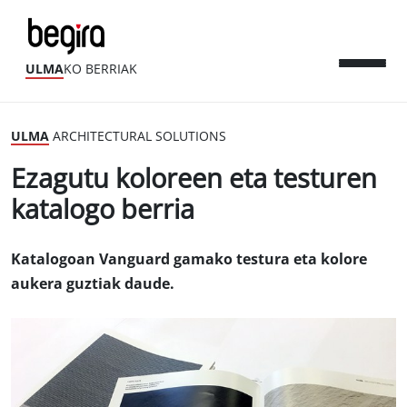
ULMA
KO BERRIAK
ULMA
ARCHITECTURAL SOLUTIONS
Ezagutu koloreen eta testuren
katalogo berria
Katalogoan Vanguard gamako testura eta kolore
aukera guztiak daude.