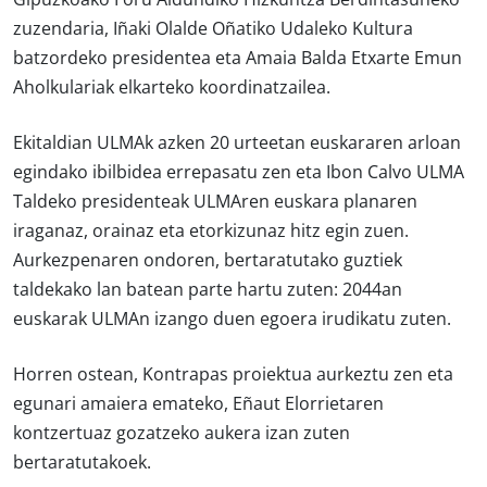
zuzendaria, Iñaki Olalde Oñatiko Udaleko Kultura
batzordeko presidentea eta Amaia Balda Etxarte Emun
Aholkulariak elkarteko koordinatzailea.
Ekitaldian ULMAk azken 20 urteetan euskararen arloan
egindako ibilbidea errepasatu zen eta Ibon Calvo ULMA
Taldeko presidenteak ULMAren euskara planaren
iraganaz, orainaz eta etorkizunaz hitz egin zuen.
Aurkezpenaren ondoren, bertaratutako guztiek
taldekako lan batean parte hartu zuten: 2044an
euskarak ULMAn izango duen egoera irudikatu zuten.
Horren ostean, Kontrapas proiektua aurkeztu zen eta
egunari amaiera emateko, Eñaut Elorrietaren
kontzertuaz gozatzeko aukera izan zuten
bertaratutakoek.