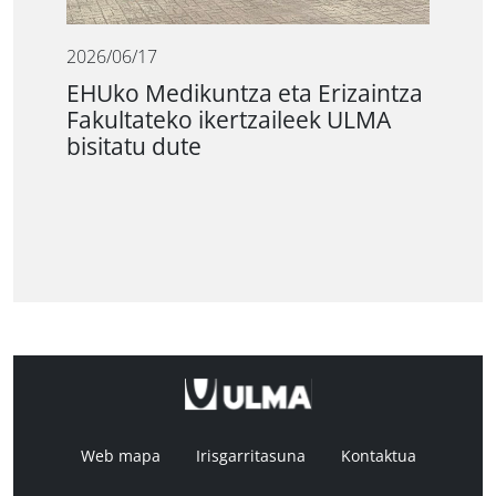
2026/06/17
EHUko Medikuntza eta Erizaintza
Fakultateko ikertzaileek ULMA
bisitatu dute
Web mapa
Irisgarritasuna
Kontaktua