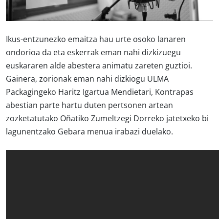
Ikus-entzunezko emaitza hau urte osoko lanaren
ondorioa da eta eskerrak eman nahi dizkizuegu
euskararen alde abestera animatu zareten guztioi.
Gainera, zorionak eman nahi dizkiogu ULMA
Packagingeko Haritz Igartua Mendietari, Kontrapas
abestian parte hartu duten pertsonen artean
zozketatutako Oñatiko Zumeltzegi Dorreko jatetxeko bi
lagunentzako Gebara menua irabazi duelako.