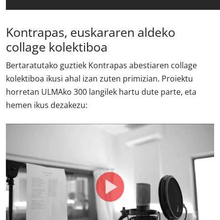
Kontrapas, euskararen aldeko
collage kolektiboa
Bertaratutako guztiek Kontrapas abestiaren collage
kolektiboa ikusi ahal izan zuten primizian. Proiektu
horretan ULMAko 300 langilek hartu dute parte, eta
hemen ikus dezakezu: