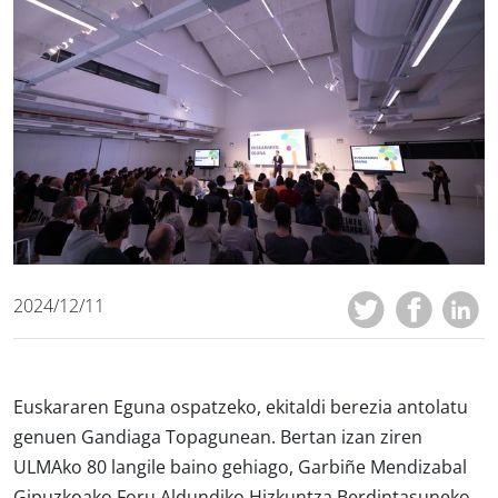
2024/12/11
Euskararen Eguna ospatzeko, ekitaldi berezia antolatu
genuen Gandiaga Topagunean. Bertan izan ziren
ULMAko 80 langile baino gehiago, Garbiñe Mendizabal
Gipuzkoako Foru Aldundiko Hizkuntza Berdintasuneko