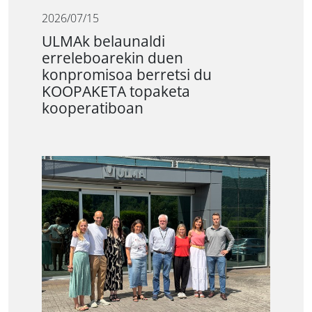
2026/07/15
ULMAk belaunaldi
erreleboarekin duen
konpromisoa berretsi du
KOOPAKETA topaketa
kooperatiboan