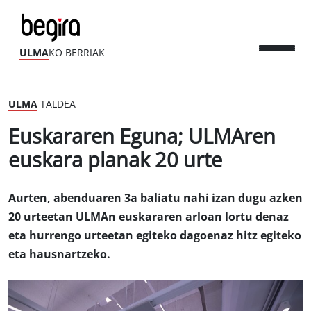
ULMA
KO BERRIAK
ULMA
TALDEA
Euskararen Eguna; ULMAren
euskara planak 20 urte
Aurten, abenduaren 3a baliatu nahi izan dugu azken
20 urteetan ULMAn euskararen arloan lortu denaz
eta hurrengo urteetan egiteko dagoenaz hitz egiteko
eta hausnartzeko.