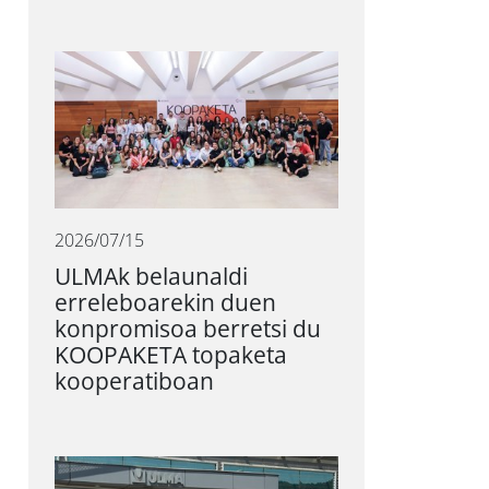
2026/07/15
ULMAk belaunaldi
erreleboarekin duen
konpromisoa berretsi du
KOOPAKETA topaketa
kooperatiboan