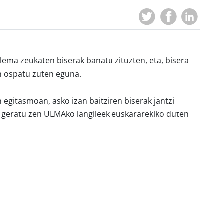
lema zeukaten biserak banatu
zituzten, eta, bisera
n
ospatu zuten eguna.
n egitasmoan, asko izan
baitziren biserak jantzi
n
geratu zen ULMAko langileek euskararekiko duten