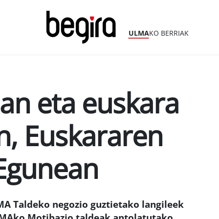
ULMA
KO BERRIAK
an eta euskara
, Euskararen
 Egunean
MA Taldeko negozio guztietako langileek
MAko Motibazio taldeak antolatutako