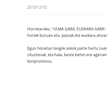
2015/12/10
Horretarako, "ULMA GARA, EUSKARA GARA" 
horiek buruan eta pastak eta euskara ahoa
Egun honetan langile askok parte hartu zue
zituztenak, eta hala, beste behin ere ageria
konpromisoa.