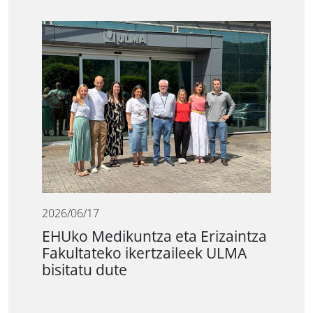
2026/06/17
EHUko Medikuntza eta Erizaintza
Fakultateko ikertzaileek ULMA
bisitatu dute