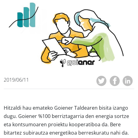
2019/06/11
Hitzaldi hau emateko Goiener Taldearen bisita izango
dugu. Goiener %100 berriztagarria den energia sortze
eta kontsumoaren proiektu kooperatiboa da. Bere
bitartez subirautza energetikoa berreskuratu nahi da.