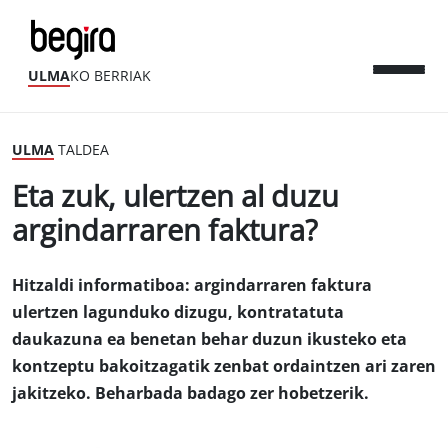
ULMA
KO BERRIAK
ULMA
TALDEA
Eta zuk, ulertzen al duzu
argindarraren faktura?
Hitzaldi informatiboa: argindarraren faktura
ulertzen lagunduko dizugu, kontratatuta
daukazuna ea benetan behar duzun ikusteko eta
kontzeptu bakoitzagatik zenbat ordaintzen ari zaren
jakitzeko. Beharbada badago zer hobetzerik.