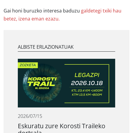
Gai honi buruzko interesa baduzu
galdetegi txiki hau
betez, izena eman ezazu.
ALBISTE ERLAZIONATUAK
2026/07/15
Eskuratu zure Korosti Traileko