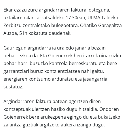
Ekar ezazu zure argindarraren faktura, osteguna,
uztailaren 4an, arratsaldeko 17:30ean, ULMA Taldeko
Zerbitzu zentraletako bulegoetara, Oñatiko Garagaltza
Auzoa, 51n kokatuta daudenak.
Gaur egun argindarra ia ura edo janaria bezain
beharrezkoa da. Eta Goienerrek herritarrok oinarrizko
behar horri buzuzko kontrola berreskuratu eta bere
garrantziari buruz kontzientziatzea nahi gaitu,
energiaren kontsumo arduratsu eta jasangarria
sustatuz.
Argindarraren faktura batean agertzen diren
kontzeptuak ulertzen hasiko dugu hitzaldia. Ondoren
Goienerrek bere arukezpena egingo du eta bukatzeko
zalantza guztiak argitzeko aukera izango dugu.