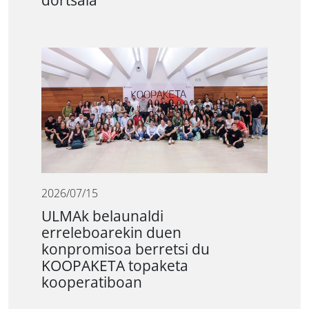
dortsala
2026/07/15
ULMAk belaunaldi
erreleboarekin duen
konpromisoa berretsi du
KOOPAKETA topaketa
kooperatiboan