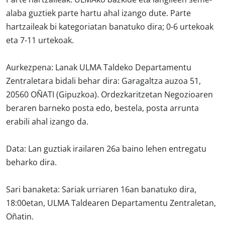
alaba guztiek parte hartu ahal izango dute. Parte
hartzaileak bi kategoriatan banatuko dira; 0-6 urtekoak
eta 7-11 urtekoak.
Aurkezpena:
Lanak ULMA Taldeko Departamentu
Zentraletara bidali behar dira: Garagaltza auzoa 51,
20560 OÑATI (Gipuzkoa). Ordezkaritzetan Negozioaren
beraren barneko posta edo, bestela, posta arrunta
erabili ahal izango da.
Data:
Lan guztiak irailaren 26a baino lehen entregatu
beharko dira.
Sari banaketa:
Sariak urriaren 16an banatuko dira,
18:00etan, ULMA Taldearen Departamentu Zentraletan,
Oñatin.