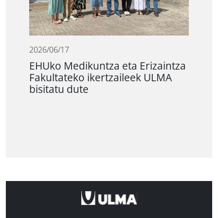
2026/06/17
EHUko Medikuntza eta Erizaintza
Fakultateko ikertzaileek ULMA
bisitatu dute