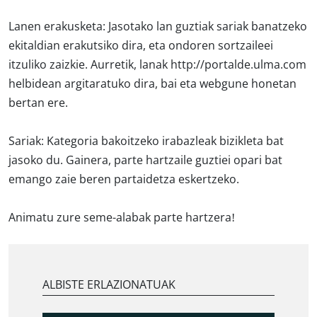
Lanen erakusketa:
Jasotako lan guztiak sariak banatzeko
ekitaldian erakutsiko dira, eta ondoren sortzaileei
itzuliko zaizkie. Aurretik, lanak http://portalde.ulma.com
helbidean argitaratuko dira, bai eta webgune honetan
bertan ere.
Sariak:
Kategoria bakoitzeko irabazleak bizikleta bat
jasoko du. Gainera, parte hartzaile guztiei opari bat
emango zaie beren partaidetza eskertzeko.
Animatu zure seme-alabak parte hartzera!
ALBISTE ERLAZIONATUAK