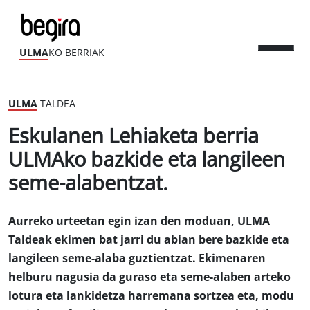
ULMA
KO BERRIAK
ULMA
TALDEA
Eskulanen Lehiaketa berria
ULMAko bazkide eta langileen
seme-alabentzat.
Aurreko urteetan egin izan den moduan, ULMA
Taldeak ekimen bat jarri du abian bere bazkide eta
langileen seme-alaba guztientzat. Ekimenaren
helburu nagusia da guraso eta seme-alaben arteko
lotura eta lankidetza harremana sortzea eta, modu