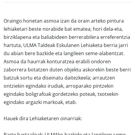
Oraingo honetan asmoa izan da orain arteko pintura
lehiaketari beste norabide bat ematea; hori dela-eta,
birziklapena eta baliabideen berrerabilera erreferentzia
hartuta, ULMA Taldeak Eskulanen Lehiaketa berria jarri
du abian bere bazkide eta langileen seme-alabentzat.
Asmoa da haurrak konturatzea erabili ondoren
zaborrera botatzen duten objektu askorekin beste berri
batzuk sortu eta diseinatu daitezkeela; arrautzen
ontziekin egindako irudiak, arroparako pintzekin
egindako boligrafoak gordetzeko poteak, txotxekin
egindako argazki markoak, etab.
Hauek dira
Lehiaketaren oinarriak:
Parte hartzaileak:
ULMAko bazkide eta langileen seme-