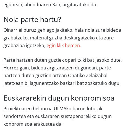
egunean, abenduaren 3an, argitaratuko da.
Nola parte hartu?
Oinarriei buruz gehiago jakiteko, hala nola zure bideoa
grabatzeko, material guztia deskargatzeko eta zure
grabazioa igotzeko,
egin klik hemen.
Parte hartzen duten guztiek opari txiki bat jasoko dute.
Horrez gain, bideoa argitaratzen dugunean, parte
hartzen duten guztien artean Oñatiko Zelaizabal
jatetxean bi lagunentzako bazkari bat zozkatuko dugu.
Euskararekin dugun konpromisoa
Proiektuaren helburua ULMAko barne-loturak
sendotzea eta euskararen sustapenarekiko dugun
konpromisoa erakustea da.