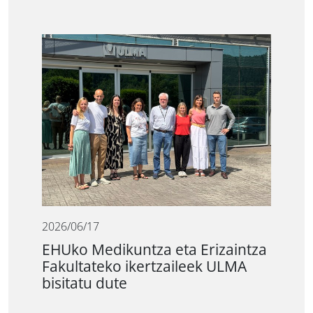
2026/06/17
EHUko Medikuntza eta Erizaintza
Fakultateko ikertzaileek ULMA
bisitatu dute