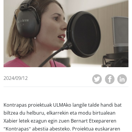
2024/09/12
Kontrapas proiektuak ULMAko langile talde handi bat
biltzea du helburu, elkarrekin eta modu birtualean
Xabier letek ezagun egin zuen Bernart Etxepareren
"Kontrapas" abestia abesteko. Proiektua euskararen