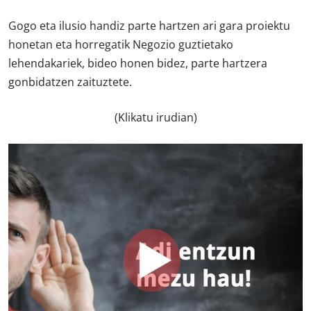
Gogo eta ilusio handiz parte hartzen ari gara proiektu
honetan eta horregatik Negozio guztietako
lehendakariek, bideo honen bidez, parte hartzera
gonbidatzen zaituztete.
(Klikatu irudian)