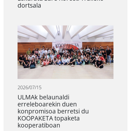
dortsala
2026/07/15
ULMAk belaunaldi
erreleboarekin duen
konpromisoa berretsi du
KOOPAKETA topaketa
kooperatiboan