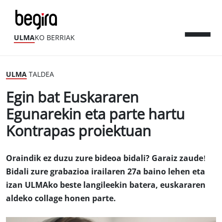
ULMA
KO BERRIAK
ULMA
TALDEA
Egin bat Euskararen
Egunarekin eta parte hartu
Kontrapas proiektuan
Oraindik ez duzu zure bideoa bidali? Garaiz zaude!
Bidali zure grabazioa irailaren 27a baino lehen eta
izan ULMAko beste langileekin batera, euskararen
aldeko collage honen parte.