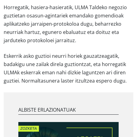
Horregatik, hasiera-hasieratik, ULMA Taldeko negozio
guztietan osasun-agintariek emandako gomendioak
aplikatzeko jarraipen-protokoloa dugu, beharrezko
neurriak hartuz, egunero ebaluatuz eta doituz eta
jarduteko protokoloei jarraituz.
Eskerrik asko guztioi neurri horiek gauzatzeagatik,
badakigu une zailak direla guztiontzat, eta horregatik
ULMAk eskerrak eman nahi dizkie laguntzen ari diren
guztiei.
Normaltasunera laster itzultzea espero dugu.
ALBISTE ERLAZIONATUAK