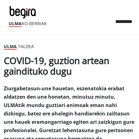
ULMA
KO BERRIAK
ULMA
TALDEA
COVID-19, guztion artean
gaindituko dugu
Ziurgabetasun-une hauetan, eszenatokia erabat
aldatzen den une honetan, minutuz minutu,
ULMAtik mundu guztiari animoak eman nahi
dizkiogu, batez ere ahalegin handiarekin zailtasun
une hauek eramangarriago egiten ari zaizkigun gure
profesionalei. Guretzat lehentasuna gure pertsonen
osasuna eta segurtasuna bermatzea da.