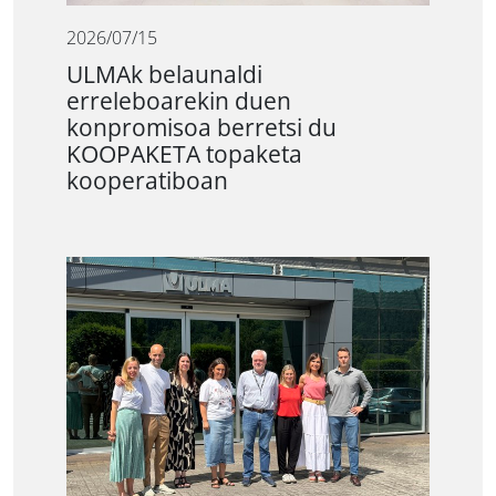
2026/07/15
ULMAk belaunaldi
erreleboarekin duen
konpromisoa berretsi du
KOOPAKETA topaketa
kooperatiboan