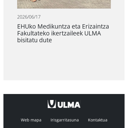
2026/06/17
EHUko Medikuntza eta Erizaintza
Fakultateko ikertzaileek ULMA
bisitatu dute
Web mapa
Irisgarritasuna
Kontaktua