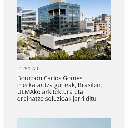
2026/07/02
Bourbon Carlos Gomes
merkataritza guneak, Brasilen,
ULMAko arkitektura eta
drainatze soluzioak jarri ditu