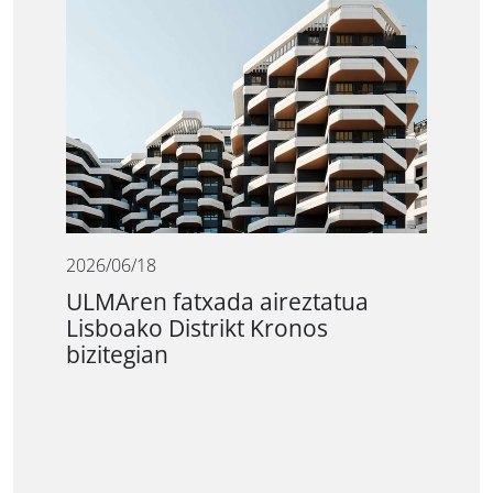
2026/06/18
ULMAren fatxada aireztatua
Lisboako Distrikt Kronos
bizitegian