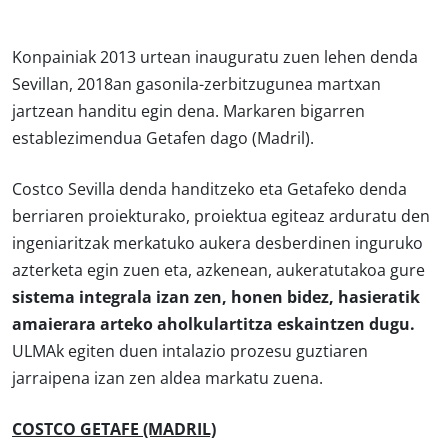
Konpainiak 2013 urtean inauguratu zuen lehen denda
Sevillan, 2018an gasonila-zerbitzugunea martxan
jartzean handitu egin dena. Markaren bigarren
establezimendua Getafen dago (Madril).
Costco Sevilla denda handitzeko eta Getafeko denda
berriaren proiekturako, proiektua egiteaz arduratu den
ingeniaritzak merkatuko aukera desberdinen inguruko
azterketa egin zuen eta, azkenean, aukeratutakoa gure
sistema integrala izan zen, honen bidez, hasieratik
amaierara arteko aholkulartitza eskaintzen dugu.
ULMAk egiten duen intalazio prozesu guztiaren
jarraipena izan zen aldea markatu zuena.
COSTCO GETAFE (MADRIL)