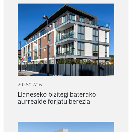
2026/07/16
Llaneseko bizitegi baterako
aurrealde forjatu berezia