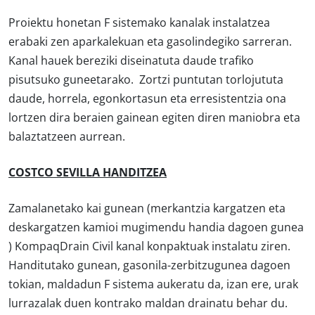
Proiektu honetan F sistemako kanalak instalatzea
erabaki zen aparkalekuan eta gasolindegiko sarreran.
Kanal hauek bereziki diseinatuta daude trafiko
pisutsuko guneetarako. Zortzi puntutan torlojututa
daude, horrela, egonkortasun eta erresistentzia ona
lortzen dira beraien gainean egiten diren maniobra eta
balaztatzeen aurrean.
COSTCO SEVILLA HANDITZEA
Zamalanetako kai gunean (merkantzia kargatzen eta
deskargatzen kamioi mugimendu handia dagoen gunea
) KompaqDrain Civil kanal konpaktuak instalatu ziren.
Handitutako gunean, gasonila-zerbitzugunea dagoen
tokian, maldadun F sistema aukeratu da, izan ere, urak
lurrazalak duen kontrako maldan drainatu behar du.