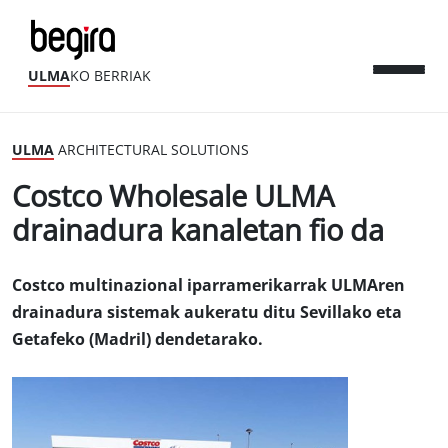
ULMA
KO BERRIAK
ULMA
ARCHITECTURAL SOLUTIONS
Costco Wholesale ULMA
drainadura kanaletan fio da
Costco multinazional iparramerikarrak ULMAren
drainadura sistemak aukeratu ditu Sevillako eta
Getafeko (Madril) dendetarako.