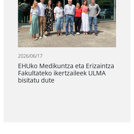
2026/06/17
EHUko Medikuntza eta Erizaintza
Fakultateko ikertzaileek ULMA
bisitatu dute