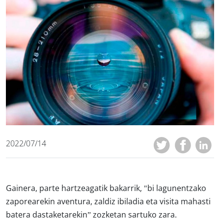
2022/07/14
Gainera, parte hartzeagatik bakarrik, "bi lagunentzako
zaporearekin aventura, zaldiz ibiladia eta visita mahasti
batera dastaketarekin” zozketan sartuko zara.