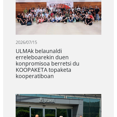
2026/07/15
ULMAk belaunaldi
erreleboarekin duen
konpromisoa berretsi du
KOOPAKETA topaketa
kooperatiboan