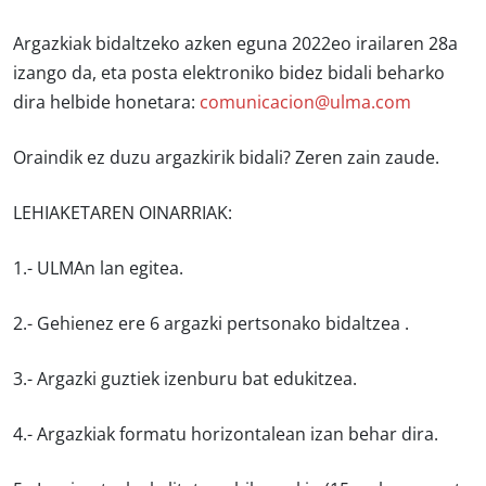
Argazkiak bidaltzeko azken eguna
2022eo irailaren 28a
izango da, eta posta elektroniko bidez bidali beharko
dira helbide honetara:
comunicacion@ulma.com
Oraindik ez duzu argazkirik bidali? Zeren zain zaude.
LEHIAKETAREN OINARRIAK:
1.-
ULMAn lan egitea
.
2.-
Gehienez ere 6 argazki
pertsonako bidaltzea .
3.- Argazki guztiek
izenburu bat
edukitzea.
4.- Argazkiak
formatu horizontalean
izan behar dira.