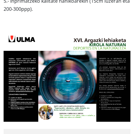
5.- Inprimatzeko kalitate nahikoarekin (
15cm luzeran eta
200-300ppp
).