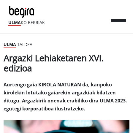
ULMA
KO BERRIAK
ULMA
TALDEA
Argazki Lehiaketaren XVI.
edizioa
Aurtengo gaia KIROLA NATURAN da, kanpoko
kirolekin lotutako gaiarekin argazkiak bilatzen
ditugu. Argazkirik onenak erabiliko dira ULMA 2023.
egutegi korporatiboa ilustratzeko.