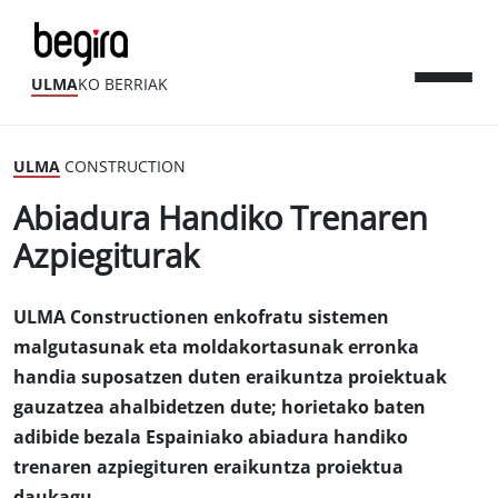
ULMA
KO BERRIAK
ULMA
CONSTRUCTION
Abiadura Handiko Trenaren
Azpiegiturak
ULMA Constructionen enkofratu sistemen
malgutasunak eta moldakortasunak erronka
handia suposatzen duten eraikuntza proiektuak
gauzatzea ahalbidetzen dute; horietako baten
adibide bezala Espainiako abiadura handiko
trenaren azpiegituren eraikuntza proiektua
daukagu.