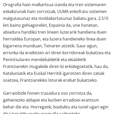
Orografia hain malkartsua izanda eta tren sistemaren
eskakizunak hain zorrotzak, ULMA enkofratu sistemen
malgutasunaz eta moldakortasunaz baliatu gara. 2.515
km baino gehiagorekin, Espainia da, une honetan,
abiadura handiko tren lineen luzerarik handiena duen
herrialdea Europan, eta luzera handieneko linea duen
bigarrena munduan, Txinaren atzetik. Gaur egun,
erronka da eraikitzen ari diren korridoreak bukatzea eta
Penintsularen mendebaldetik eta ekialdetik
Frantziarekin mugakide diren bi erkidegoetatik, hau da,
Kataluniatik eta Euskal Herritik igarotzen diren zatiak
osatzea, Frantziarekiko loturak erabat bukatzeko.
Garraiobide honen trazadura oso zorrotza da,
gehienezko aldapei eta kurben erradioei erantzun
behar die eta. Horregatik, biaduktu eta tunel ugari egin
dira lurralde osoko orografia saihesteko.