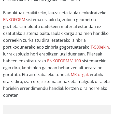
Biaduktuak eraikitzeko, lauzak eta taulak enkofratzeko
ENKOFORM
sistema erabili da, zubien geometria
guztietara moldatu daitekeen material estandarrez
osatutako sistema baita.Taulak karga ahalmen handiko
dorreekin zurkaiztu dira, esaterako, zinbria
portikodunerako edo zinbria gogortuetarako
T-500ekin
,
lurrak soluzio hori erabiltzen utzi duenean. Pilareak
habeen enkofraturako
ENKOFORM V-100
sistemarekin
egin dira, kontsolen gainean behar zen altueraraino
goratuta. Eta aire zabaleko tunelak
MK orgak
erabiliz
eraiki dira, izan ere, sistema arinak eta malguak dira eta
horiekin errendimendu handiak lortzen dira horrelako
obretan.