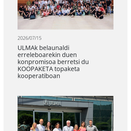
2026/07/15
ULMAk belaunaldi
erreleboarekin duen
konpromisoa berretsi du
KOOPAKETA topaketa
kooperatiboan