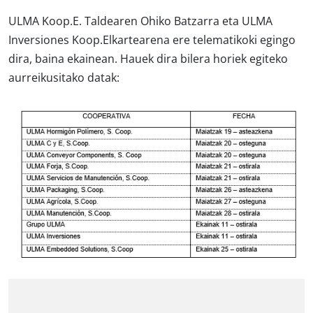
ULMA Koop.E. Taldearen Ohiko Batzarra eta ULMA
Inversiones Koop.Elkartearena ere telematikoki egingo
dira, baina ekainean. Hauek dira bilera horiek egiteko
aurreikusitako datak: