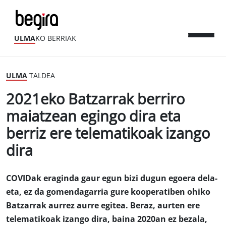
ULMA
KO BERRIAK
ULMA
TALDEA
2021eko Batzarrak berriro
maiatzean egingo dira eta
berriz ere telematikoak izango
dira
COVIDak eraginda gaur egun bizi dugun egoera dela-
eta, ez da gomendagarria gure kooperatiben ohiko
Batzarrak aurrez aurre egitea. Beraz, aurten ere
telematikoak izango dira, baina 2020an ez bezala,