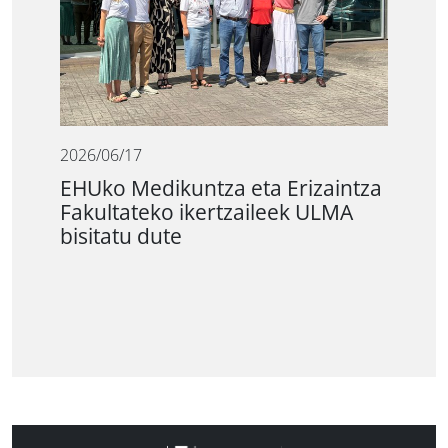
2026/06/17
EHUko Medikuntza eta Erizaintza
Fakultateko ikertzaileek ULMA
bisitatu dute