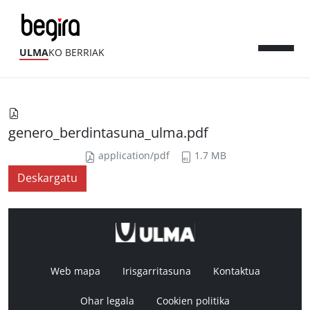
ULMA
KO BERRIAK
genero_berdintasuna_ulma.pdf
application/pdf
1.7 MB
Deskargatu
Web mapa
Irisgarritasuna
Kontaktua
Ohar legala
Cookien politika