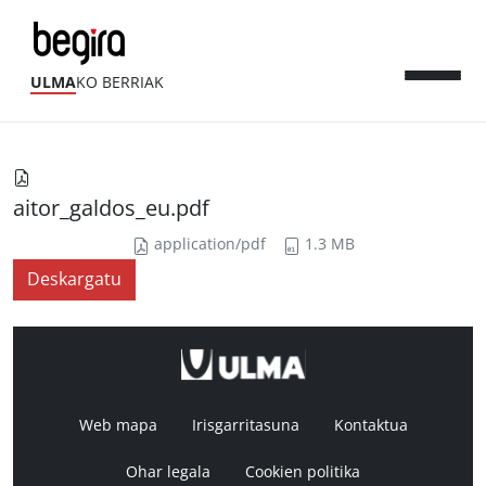
ULMA
KO BERRIAK
aitor_galdos_eu.pdf
application/pdf
1.3 MB
Deskargatu
Web mapa
Irisgarritasuna
Kontaktua
Ohar legala
Cookien politika