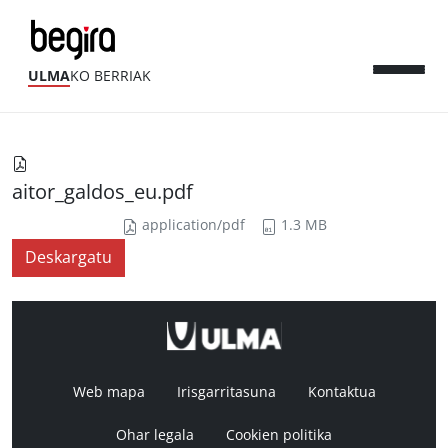
ULMA
KO BERRIAK
aitor_galdos_eu.pdf
application/pdf
1.3 MB
Deskargatu
Web mapa
Irisgarritasuna
Kontaktua
Ohar legala
Cookien politika