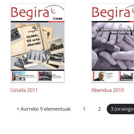
Uztaila 2011
Abendua 2010
<
Aurreko 9 elementuak
1
2
3
(oraingo