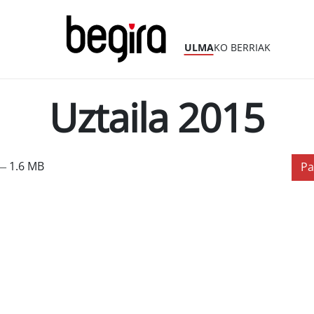
ULMA
KO BERRIAK
Uztaila 2015
— 1.6 MB
Pa