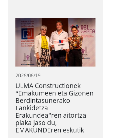
2026/06/19
ULMA Constructionek
“Emakumeen eta Gizonen
Berdintasunerako
Lankidetza
Erakundea”ren aitortza
plaka jaso du,
EMAKUNDEren eskutik