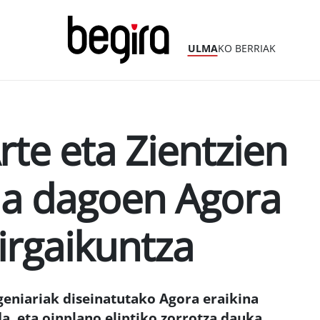
ULMA
KO BERRIAK
rte eta Zientzien
ua dagoen Agora
irgaikuntza
geniariak diseinatutako Agora eraikina
a, eta oinplano eliptiko zorrotza dauka.