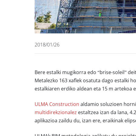
2018/01/26
Bere estalki mugikorra edo “brise-soleil” de
Metalezko 163 xaflek osatuta dago estalki ho
estalkiaren erdiko aldean eta 15 m artekoa 
ULMA Construction
aldamio soluzioen hornit
multidirekzionalez
estaltzea izan da lana, 4
aplikazioa zaildu du, izan ere, eraikinak el