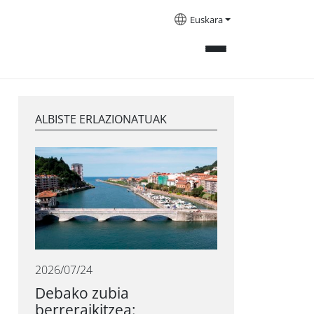
Euskara
ALBISTE ERLAZIONATUAK
2026/07/24
Debako zubia
berreraikitzea: