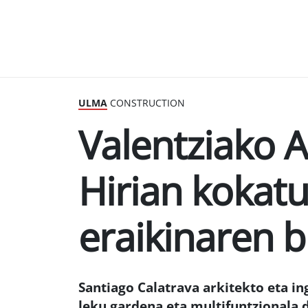
ULMA
CONSTRUCTION
Valentziako A
Hirian kokat
eraikinaren b
Santiago Calatrava arkitekto eta in
leku gardena eta multifuntzionala d