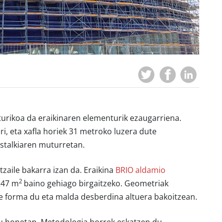
iturikoa da eraikinaren elementurik ezaugarriena.
ri, eta xafla horiek 31 metroko luzera dute
estalkiaren muturretan.
zaile bakarra izan da. Eraikina
BRIO aldamio
2
.247 m
baino gehiago birgaitzeko. Geometriak
ipse forma du eta malda desberdina altuera bakoitzean.