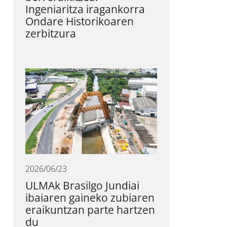
Ingeniaritza iragankorra
Ondare Historikoaren
zerbitzura
2026/06/23
ULMAk Brasilgo Jundiai
ibaiaren gaineko zubiaren
eraikuntzan parte hartzen
du